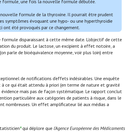
nne formule, une fois la nouvelle formule débutée.
 nouvelle formule de la thyroxine. Il pourrait être prudent
Si des symptômes évoquant une hypo- ou une hyperthyroïdie
-ci ont été provoqués par ce changement.
e formule disparaissant à cette même date. L’objectif de cette
tion du produit. Le lactose, un excipient à effet notoire, a
on parle de bioéquivalence moyenne, voir plus loin) entre
ptionnel de notifications d’effets indésirables. Une enquête
à ce qui était attendu à priori (en terme de nature et gravité
 en évidence mais pas de façon systématique. Le rapport conclut
tion particulière aux catégories de patients à risque, dans le
ent nombreuses. Un effet amplificateur lié aux médias a
tatisticien
qui déplore que
l’Agence Européenne des Médicaments
4