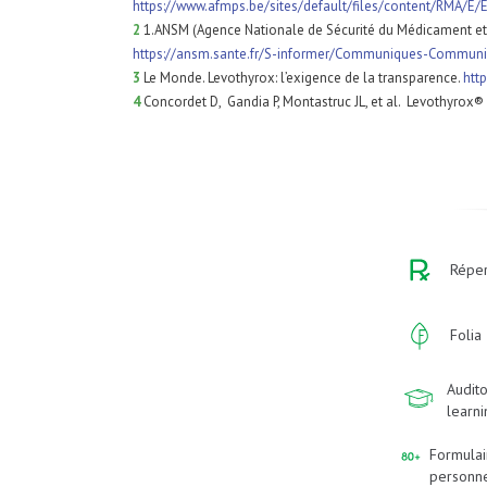
https://www.afmps.be/sites/default/files/content/RMA/E/E
2
1.ANSM (Agence Nationale de Sécurité du Médicament et d
https://ansm.sante.fr/S-informer/Communiques-Communiq
3
Le Monde. Levothyrox: l’exigence de la transparence.
htt
4
Concordet D, Gandia P, Montastruc JL, et al. Levothyrox®
Réper
Folia
Audito
learn
Formulai
personn