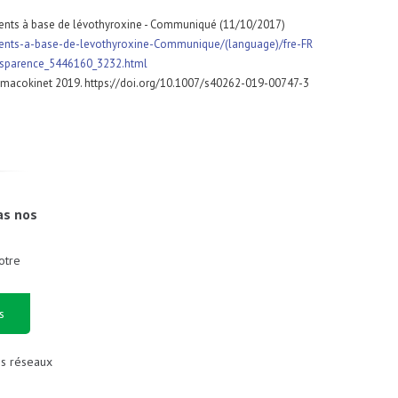
aments à base de lévothyroxine - Communiqué (11/10/2017)
ments-a-base-de-levothyroxine-Communique/(language)/fre-FR
ansparence_5446160_3232.html
Pharmacokinet 2019. https://doi.org/10.1007/s40262-019-00747-3
as nos
otre
s
es réseaux