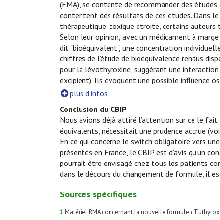
(EMA), se contente de recommander des études de
contentent des résultats de ces études. Dans le
thérapeutique-toxique étroite, certains auteurs 
Selon leur opinion, avec un médicament à marge 
dit "bioéquivalent", une concentration individuel
chiffres de l’étude de bioéquivalence rendus disp
pour la lévothyroxine, suggérant une interactio
excipient). Ils évoquent une possible influence 
plus d'infos
Conclusion du CBIP
Nous avions déjà attiré l’attention sur ce le fai
équivalents, nécessitait une prudence accrue (vo
En ce qui concerne le switch obligatoire vers un
présentés en France, le CBIP est d’avis qu’un c
pourrait être envisagé chez tous les patients c
dans le décours du changement de formule, il est
Sources spécifiques
1
Matériel RMA concernant la nouvelle formule d’Euthyrox