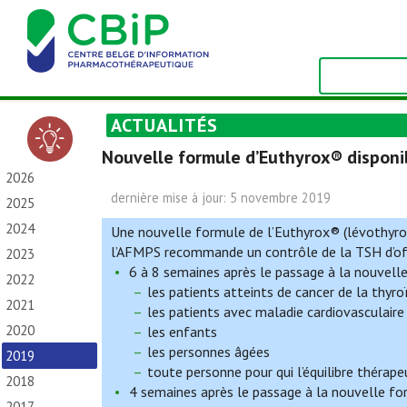
ACTUALITÉS
Nouvelle formule d’Euthyrox® disponibl
2026
dernière mise à jour: 5 novembre 2019
2025
2024
Une nouvelle formule de l’Euthyrox® (lévothyrox
l’AFMPS recommande un contrôle de la TSH d’off
2023
6 à 8 semaines après le passage à la nouvell
2022
les patients atteints de cancer de la thyro
2021
les patients avec maladie cardiovasculaire
2020
les enfants
les personnes âgées
2019
toute personne pour qui l’équilibre thérapeu
2018
4 semaines après le passage à la nouvelle f
2017