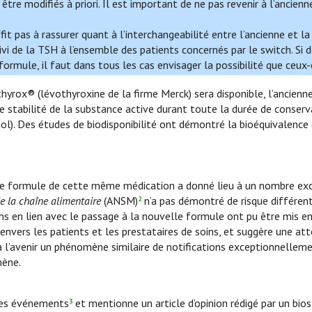
tre modifiés à priori. Il est important de ne pas revenir à l’ancie
t pas à rassurer quant à l’interchangeabilité entre l’ancienne et la
uivi de la TSH à l’ensemble des patients concernés par le switch. 
rmule, il faut dans tous les cas envisager la possibilité que ceux
hyrox® (lévothyroxine de la firme Merck) sera disponible, l’ancienn
e stabilité de la substance active durant toute la durée de conserva
). Des études de biodisponibilité ont démontré la bioéquivalence (
le formule de cette même médication a donné lieu à un nombre exce
de la chaîne alimentaire
(ANSM)
n’a pas démontré de risque différent 
2
diens en lien avec le passage à la nouvelle formule ont pu être mis
vers les patients et les prestataires de soins, et suggère une atten
 à l’avenir un phénomène similaire de notifications exceptionnellem
mène.
ces événements
et mentionne un article d’opinion rédigé par un bios
3