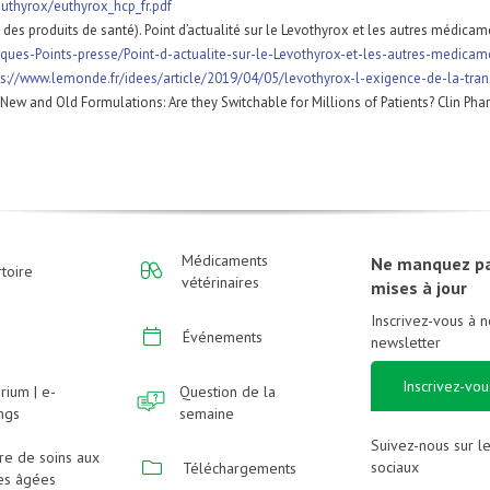
uthyrox/euthyrox_hcp_fr.pdf​
es produits de santé). Point d’actualité sur le Levothyrox et les autres médic
ues-Points-presse/Point-d-actualite-sur-le-Levothyrox-et-les-autres-medica
ps://www.lemonde.fr/idees/article/2019/04/05/levothyrox-l-exigence-de-la-tr
 New and Old Formulations: Are they Switchable for Millions of Patients? Clin 
Médicaments
Ne manquez p
toire
vétérinaires
mises à jour
Inscrivez-vous à n
Événements
newsletter
Inscrivez-vou
rium | e-
Question de la
ings
semaine
Suivez-nous sur l
re de soins aux
sociaux
Téléchargements
es âgées