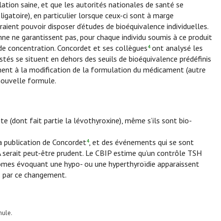
tion saine, et que les autorités nationales de santé se
atoire), en particulier lorsque ceux-ci sont à marge
raient pouvoir disposer d’études de bioéquivalence individuelles.
e ne garantissent pas, pour chaque individu soumis à ce produit
s de concentration. Concordet et ses collègues
ont analysé les
4
stés se situent en dehors des seuils de bioéquivalence prédéfinis
ment à la modification de la formulation du médicament (autre
nouvelle formule.
te (dont fait partie la lévothyroxine), même s’ils sont bio-
la publication de Concordet
, et des événements qui se sont
4
A serait peut-être prudent. Le CBIP estime qu’un contrôle TSH
ptômes évoquant une hypo- ou une hyperthyroïdie apparaissent
s par ce changement.
mule.