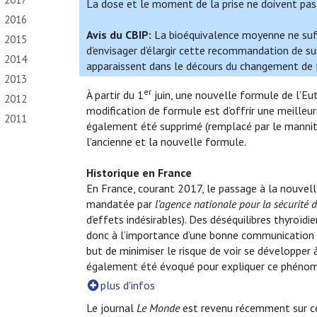
La dose et le moment de la prise ne doivent pas ê
2016
Avis du CBIP:
La bioéquivalence moyenne ne suffi
2015
d’envisager d’élargir cette recommandation de s
2014
apparaissent dans le décours du changement de fo
2013
er
À partir du 1
juin, une nouvelle formule de l’Eut
2012
modification de formule est d’offrir une meilleur
2011
également été supprimé (remplacé par le mannitol
l’ancienne et la nouvelle formule.
Historique en France
En France, courant 2017, le passage à la nouvel
mandatée par
l’agence nationale pour la sécurité 
d’effets indésirables). Des déséquilibres thyroï
donc à l’importance d’une bonne communication en
but de minimiser le risque de voir se développer
également été évoqué pour expliquer ce phéno
plus d'infos
Le journal
Le Monde
est revenu récemment sur 