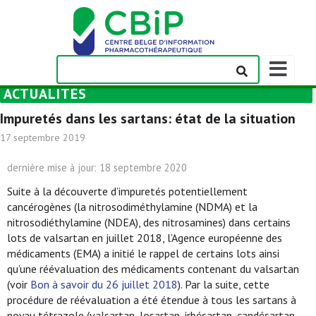
Afficher/m
la
ACTUALITÉS
barre
de
Impuretés dans les sartans: état de la situation
navigation
17 septembre 2019
dernière mise à jour: 18 septembre 2020
Suite à la découverte d’impuretés potentiellement
cancérogènes (la nitrosodiméthylamine (NDMA) et la
nitrosodiéthylamine (NDEA), des nitrosamines) dans certains
lots de valsartan en juillet 2018, l’Agence européenne des
médicaments (EMA) a initié le rappel de certains lots ainsi
qu’une réévaluation des médicaments contenant du valsartan
(voir
Bon à savoir du 26 juillet 2018
). Par la suite, cette
procédure de réévaluation a été étendue à tous les sartans à
noyau tétrazole (valsartan, losartan, irbésartan, candésartan,