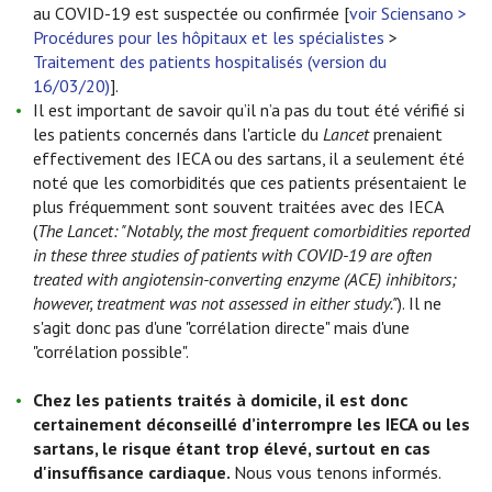
au COVID-19 est suspectée ou confirmée [
voir Sciensano >
Procédures pour les hôpitaux et les spécialistes
>
Traitement des patients hospitalisés (version du
16/03/20)
].
Il est important de savoir qu’il n’a pas du tout été vérifié si
les patients concernés dans l'article du
Lancet
prenaient
effectivement des IECA ou des sartans, il a seulement été
noté que les comorbidités que ces patients présentaient le
plus fréquemment sont souvent traitées avec des IECA
(
The Lancet: "Notably, the most frequent comorbidities reported
in these three studies of patients with COVID-19 are often
treated with angiotensin-converting enzyme (ACE) inhibitors;
however, treatment was not assessed in either study."
). Il ne
s'agit donc pas d'une "corrélation directe" mais d'une
"corrélation possible".
Chez les patients traités à domicile, il est donc
certainement déconseillé d’interrompre les IECA ou les
sartans, le risque étant trop élevé, surtout en cas
d'insuffisance cardiaque.
Nous vous tenons informés.