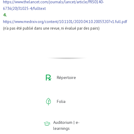
https://www.thelancet.com/journals/lancet/article/PIIS0140-
6736(20)31025-4/fulltext
4.
https://www.medrxiv.org/content/10.1101/2020.04.10.20053207v1.full.pdf
(n’a pas été publié dans une revue, ni évalué par des pairs)
Répertoire
Folia
Auditorium | e-
learnings