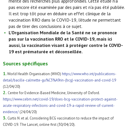
mérite des recherches plus approfondies. Cette étude n'a
pas encore été examinée par des pairs et n'a pas été publiée.
Il est trop tôt pour en déduire un effet clinique de la
vaccination RRO dans le COVID-19, l'étude ne permettant
pas de tirer des conclusions à ce sujet.
L'Organisation Mondiale de la Santé ne se prononce
pas sur la vaccination RRO et le COVID-19, mais ici
aussi, la vaccination visant à protéger contre le COVID-
19 est prématurée et déconseillée.
Sources spécifiques
1.
World Health Organisation (WHO)
https://www.who.int/publications-
detail/bacille-calmette-gu%C3%A9rin-(bcg)-vaccination-and-covid-19
(12/04/20)
2.
Centre for Evidence-Based Medicine, University of Oxford.
https://www.cebm.net/covid-19/does-bcg-vaccination-protect-against-
acute-respiratory-infections-and-covid-19-a-rapid-review-of-current-
evidence/
(24/04/20)
3.
Curtis N. et al. Considering BCG vaccination to reduce the impact of
COVID-19. The Lancet, online first (30/04/20).