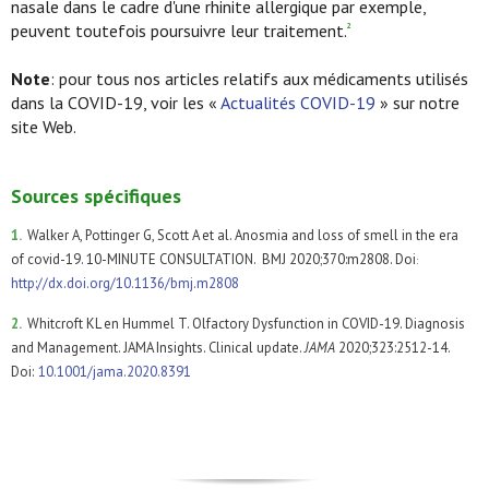
nasale dans le cadre d'une rhinite allergique par exemple,
peuvent toutefois poursuivre leur traitement.
2
Note
: pour tous nos articles relatifs aux médicaments utilisés
dans la COVID-19, voir les «
Actualités COVID-19
» sur notre
site Web.
Sources spécifiques
1.
Walker A, Pottinger G, Scott A et al. Anosmia and loss of smell in the era
of covid-19. 10-MINUTE CONSULTATION. BMJ 2020;370:m2808. Doi
:
http://dx.doi.org/10.1136/bmj.m2808
2.
Whitcroft KL en Hummel T. Olfactory Dysfunction in COVID-19. Diagnosis
and Management. JAMA Insights. Clinical update.
JAMA
2020;323:2512-14.
Doi:
10.1001/jama.2020.8391