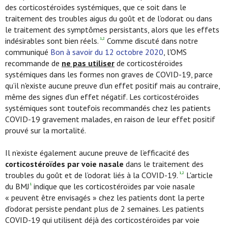
des corticostéroïdes systémiques, que ce soit dans le
traitement des troubles aigus du goût et de l’odorat ou dans
le traitement des symptômes persistants, alors que les effets
indésirables sont bien réels.
Comme discuté dans notre
1,2
communiqué
Bon à savoir du 12 octobre 2020
, l'OMS
recommande de
ne pas utiliser
de corticostéroïdes
systémiques dans les formes non graves de COVID-19, parce
qu’il n'existe aucune preuve d'un effet positif mais au contraire,
même des signes d'un effet négatif. Les corticostéroïdes
systémiques sont toutefois recommandés chez les patients
COVID-19 gravement malades, en raison de leur effet positif
prouvé sur la mortalité.
Il n’existe également aucune preuve de l’efficacité des
corticostéroïdes par voie nasale
dans le traitement des
troubles du goût et de l’odorat liés à la COVID-19.
L'article
1,2
du BMJ
indique que les corticostéroïdes par voie nasale
1
« peuvent être envisagés » chez les patients dont la perte
d'odorat persiste pendant plus de 2 semaines. Les patients
COVID-19 qui utilisent déjà des corticostéroïdes par voie