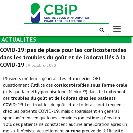
Afficher/m
la
ACTUALITÉS
barre
de
COVID-19: pas de place pour les corticostéroïdes
navigation
dans les troubles du goût et de l'odorat liés à la
COVID-19
29 octobre 2020
Plusieurs médecins généralistes et médecins ORL
questionnent l'utilité des
corticostéroïdes sous forme orale
(tels que la méthylprednisolone, Medrol®) dans le traitement
des
troubles du goût et de l’odorat chez les patients
COVID-19
. Les troubles du goût et de l’odorat sont fréquents
chez les patients COVID-19, mais disparaissent en général
spontanément en quelques semaines (on estime qu'environ
10% des patients ne constatent aucune amélioration après un
mois
). Il n'existe actuellement
aucune
preuve de l'efficacité
1