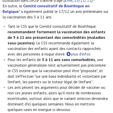
utilisation dans cette tranche d'âge (
EMA, 25/11/’21
).
En outre, le
Comité consultatif de Bioéthique en
Belgique
a également publié le 17/12 un avis préliminaire sur
3
la vaccination des 5 à 11 ans.
Tant le CSS que le Comité consultatif de Bioéthique
recommandent fortement la vaccination des enfants
de 5 à 11 ans présentant des comorbidités (maladies
sous-jacentes)
. Le CSS recommande également la
vaccination des enfants ayant des contacts rapprochés
avec des personnes à risque élevé.
plus d'infos
Pour les enfants de
5 à 11 ans sans comorbidités,
une
vaccination généralisée n’est actuellement pas préconisée:
le CSS estime que la vaccination peut être "proposée", et
doit s'effectuer "sur une base individuelle et volontaire par
l'enfant, les parents ou le tuteur légal de l'enfant“.
Les avis pèsent les arguments pour décider de vacciner ou
non ces jeunes enfants, alors qu'il reste de nombreuses
incertitudes, surtout alors que le variant omicron deviendra
dominant d'ici quelques semaines. Nous en mettons
quelques-unes en exergue ci-dessous.