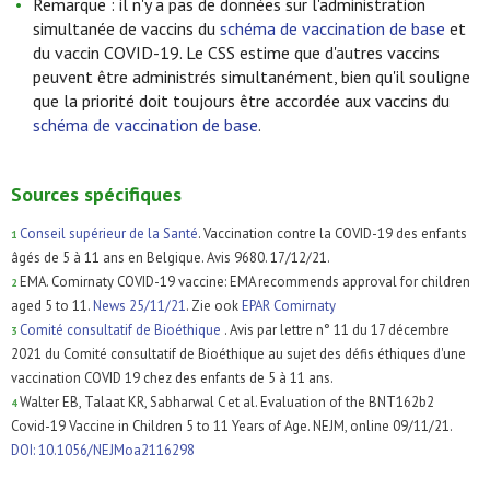
Remarque : il n'y a pas de données sur l'administration
simultanée de vaccins du
schéma de vaccination de base
et
du vaccin COVID-19. Le CSS estime que d'autres vaccins
peuvent être administrés simultanément, bien qu'il souligne
que la priorité doit toujours être accordée aux vaccins du
schéma de vaccination de base
.
Sources spécifiques
Conseil supérieur de la Santé
. Vaccination contre la COVID-19 des enfants
1
âgés de 5 à 11 ans en Belgique. Avis 9680. 17/12/21.
EMA. Comirnaty COVID-19 vaccine: EMA recommends approval for children
2
aged 5 to 11.
News 25/11/21
. Zie ook
EPAR Comirnaty
Comité consultatif de Bioéthique
. Avis par lettre n° 11 du 17 décembre
3
2021 du Comité consultatif de Bioéthique au sujet des défis éthiques d'une
vaccination COVID 19 chez des enfants de 5 à 11 ans.
Walter EB, Talaat KR, Sabharwal C et al. Evaluation of the BNT162b2
4
Covid-19 Vaccine in Children 5 to 11 Years of Age. NEJM, online 09/11/21.
DOI: 10.1056/NEJMoa2116298