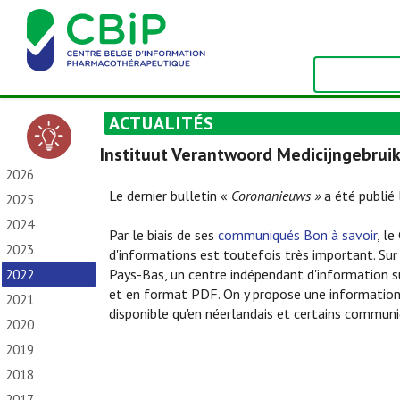
ACTUALITÉS
Instituut Verantwoord Medicijngebrui
2026
Le dernier bulletin «
Coronanieuws »
a été publié
2025
2024
Par le biais de ses
communiqués Bon à savoir
, l
2023
d'informations est toutefois très important. Sur
Pays-Bas, un centre indépendant d'information s
2022
et en format PDF. On y propose une information 
2021
disponible qu'en néerlandais et certains communiq
2020
2019
2018
2017