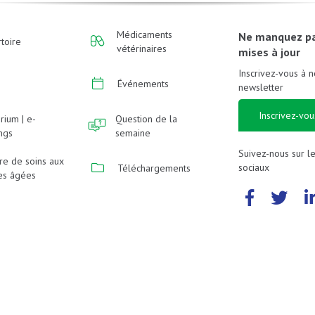
Médicaments
Ne manquez p
toire
vétérinaires
mises à jour
Inscrivez-vous à n
Événements
newsletter
Inscrivez-vou
rium | e-
Question de la
ings
semaine
Suivez-nous sur l
re de soins aux
sociaux
Téléchargements
es âgées