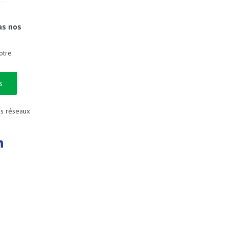
as nos
otre
s
es réseaux