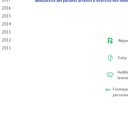
ambulatoire des patients atteints d'infection non sév
2016
2015
2014
2013
2012
Réper
2011
Folia
Audito
learn
Formulai
personn