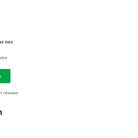
as nos
otre
s
es réseaux