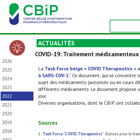
ACTUALITÉS
COVID-19: Traitement médicamenteux p
2026
La
Task Force belge « COVID Therapeutics »
a
2025
à SARS-COV-2
.
Ce document, qui se concentre s
1
2024
sujet des médicaments (autorisés ou en cours d'
2023
différents médicaments. Le document propose un 
jour.
2022
Diverses organisations, dont le CBIP, ont collab
2021
2020
Sources
2019
2018
1.
Task Force “COVID Therapeutics”
: Balises pour le t
2017