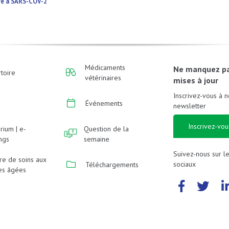
ère à SARS-COV-2
Médicaments
Ne manquez p
toire
vétérinaires
mises à jour
Inscrivez-vous à n
Événements
newsletter
Inscrivez-vou
rium | e-
Question de la
ings
semaine
Suivez-nous sur l
re de soins aux
sociaux
Téléchargements
es âgées