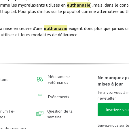
omme les myorelaxants utilisés en
euthanasie
), mais, dans le con
 l'hôpital. Pour plus d’infos sur le propofol comme alternative au 
 la mise en œuvre d'une
euthanasie
exigent donc plus que jamais un
tiliser et leurs modalités de délivrance.
Médicaments
Ne manquez p
toire
vétérinaires
mises à jour
Inscrivez-vous à n
Événements
newsletter
Inscrivez-vou
rium | e-
Question de la
ings
semaine
Suivez-nous sur l
re de soins aux