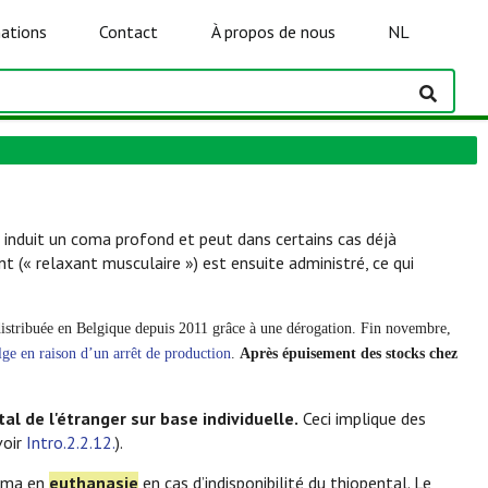
ations
Contact
À propos de nous
NL
t induit un coma profond et peut dans certains cas déjà
nt (« relaxant musculaire ») est ensuite administré, ce qui
 distribuée en Belgique depuis 2011 grâce à une dérogation. Fin novembre,
lge en raison d’un arrêt de production
.
Après épuisement des stocks chez
l de l'étranger sur base individuelle.
Ceci implique des
voir
Intro.2.2.12.
).
coma en
euthanasie
en cas d’indisponibilité du thiopental. Le