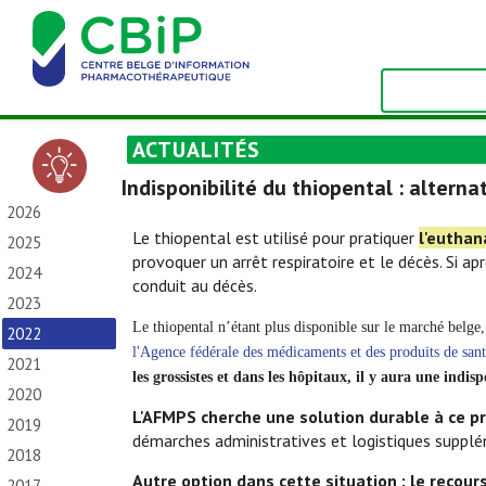
ACTUALITÉS
Indisponibilité du thiopental : altern
2026
Le thiopental est utilisé pour pratiquer
l'euthan
2025
provoquer un arrêt respiratoire et le décès. Si ap
2024
conduit au décès.
2023
Le thiopental n’étant plus disponible sur le marché belge
2022
l'Agence fédérale des médicaments et des produits de sant
2021
les grossistes et dans les hôpitaux, il y aura une indi
2020
L'AFMPS cherche une solution durable à ce pr
2019
démarches administratives et logistiques supplém
2018
Autre option dans cette situation : le recour
2017