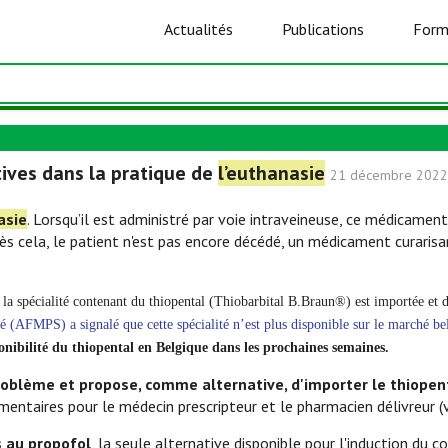
Actualités
Publications
Form
atives dans la pratique de
l’euthanasie
21 décembre 2022
asie
. Lorsqu’il est administré par voie intraveineuse, ce médicamen
rès cela, le patient n'est pas encore décédé, un médicament curarisa
, la spécialité contenant du thiopental (Thiobarbital B.Braun®) est importée et
é (AFMPS) a signalé que cette spécialité n’est plus disponible sur le marché be
sponibilité du thiopental en Belgique dans les prochaines semaines.
oblème et propose, comme alternative, d'importer le thiopenta
entaires pour le médecin prescripteur et le pharmacien délivreur (
s au propofol
, la seule alternative disponible pour l'induction du 