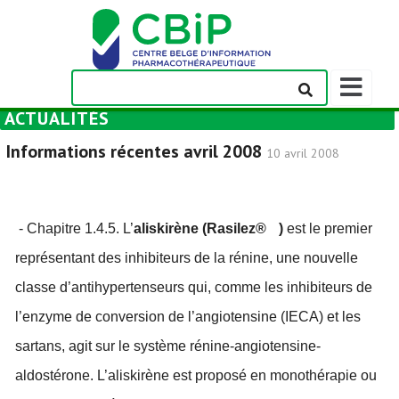
Afficher/m
la
ACTUALITÉS
barre
de
Informations récentes avril 2008
10 avril 2008
navigation
- Chapitre 1.4.5. L’
aliskirène
(Rasilez®
)
est le premier
représentant des inhibiteurs de la rénine, une nouvelle
classe d’antihypertenseurs qui, comme les inhibiteurs de
l’enzyme de conversion de l’angiotensine (IECA) et les
sartans, agit sur le système rénine-angiotensine-
aldostérone. L’aliskirène est proposé en monothérapie ou