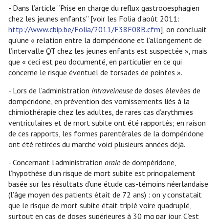
- Dans l’article “Prise en charge du reflux gastrooesphagien
chez les jeunes enfants” [voir les Folia d’août 2011:
http://www.cbip.be/Folia/2011/F38F08B.cfm
], on concluait
qu’une « relation entre la dompéridone et l’allongement de
l’intervalle QT chez les jeunes enfants est suspectée », mais
que « ceci est peu documenté, en particulier en ce qui
concerne le risque éventuel de torsades de pointes ».
- Lors de l’administration
intraveineuse
de doses élevées de
dompéridone, en prévention des vomissements liés à la
chimiothérapie chez les adultes, de rares cas d’arythmies
ventriculaires et de mort subite ont été rapportés; en raison
de ces rapports, les formes parentérales de la dompéridone
ont été retirées du marché voici plusieurs années déjà.
- Concernant l’administration
orale
de dompéridone,
l’hypothèse d’un risque de mort subite est principalement
basée sur les résultats d’une étude cas-témoins néerlandaise
(l’âge moyen des patients était de 72 ans) : on y constatait
que le risque de mort subite était triplé voire quadruplé,
surtout en cas de doses supérieures à 30 mg par jour. C’est