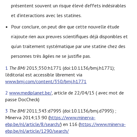
présentent souvent un risque élevé d’effets indésirables
et d’interactions avec les statines.
Pour conclure, on peut dire que cette nouvelle étude
n’ajoute rien aux preuves scientifiques déjà disponibles et
qu’un traitement systématique par une statine chez des
personnes très âgées ne se justifie pas.
1
The
BMJ
2015
;
350:h1771
(
doi:10.1136/bmj.h1771);
l’éditorial est accessible librement via
www.bmj.com/content/350/bmj.h1771
2
www.mediplanet.be/
,
article de
22/04/15 ( avec mot de
passe DocCheck)
3
The BMJ
2011;343:d7995 (doi:10.1136/bmj.d7995) ;
Minerva 2014;13:90 (
https://www.minerva-
ebp.be/nl/article/8/search/
) en 116 (
https://www.minerva-
ebp.be/nl/article/1290/search/