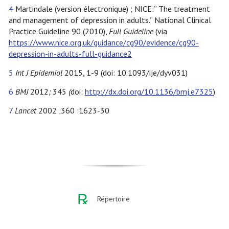
4
Martindale (version électronique) ; NICE:” The treatment
and management of depression in adults.” National Clinical
Practice Guideline 90 (2010),
Full Guideline
(via
https://www.nice.org.uk/guidance/cg90/evidence/cg90-
depression-in-adults-full-guidance2
5
Int J Epidemiol
2015, 1-9 (doi: 10.1093/ije/dyv031)
6
BMJ
2012
;
345
(
doi:
http://dx.doi.org/10.1136/bmj.e7325
)
7
Lancet
2002 ;360 :1623-30
Répertoire