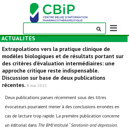
Afficher/m
la
ACTUALITÉS
barre
de
Extrapolations vers la pratique clinique de
navigation
modèles biologiques et de résultats portant sur
des critères d’évaluation intermédiaires: une
approche critique reste indispensable.
Discussion sur base de deux publications
récentes.
8 mai 2015
Deux publications parues récemment sous des titres
évocateurs pourraient mener à des conclusions erronées en
cas de lecture trop rapide. La première publication concerne
un éditorial dans
The BMJ
intitulé “
Serotonin and depression.