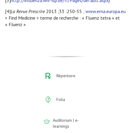
[3]
http://influenza.wiv-isp.be/fr/Pages/default.aspx
)
[4]
La Revue Prescrire
2013 ;33 :250-55 ;
www.ema.europa.eu
> Find Medicine > terme de recherche : « Fluenz tetra » et
« Fluenz »
Répertoire
Folia
Auditorium | e-
learnings