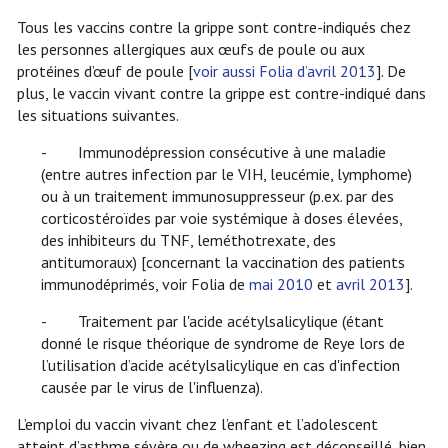
Tous les vaccins contre la grippe sont contre-indiqués chez
les personnes allergiques aux œufs de poule ou aux
protéines d’œuf de poule [
voir aussi Folia d’avril 2013
]. De
plus, le vaccin vivant contre la grippe est contre-indiqué dans
les situations suivantes.
- Immunodépression consécutive à une maladie
(entre autres infection par le VIH, leucémie, lymphome)
ou à un traitement immunosuppresseur (p.ex. par des
corticostéroïdes par voie systémique à doses élevées,
des inhibiteurs du TNF, leméthotrexate, des
antitumoraux) [concernant la vaccination des patients
immunodéprimés, voir Folia de
mai 2010
et
avril 2013
].
- Traitement par l'acide acétylsalicylique (étant
donné le risque théorique de syndrome de Reye lors de
l’utilisation d’acide acétylsalicylique en cas d'infection
causée par le virus de l'influenza).
L’emploi du vaccin vivant chez l’enfant et l’adolescent
atteint d’asthme sévère ou de wheezing est déconseillé, bien