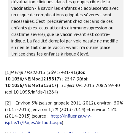
d’évaluation cliniques, dans les groupes cible de la
vaccination - à savoir les enfants et adolescents avec
un risque de complications grippales sévères - sont
nécessaires. C’est précisément chez certains de ces
enfants (p.ex. ceux atteints d’immunosupression ou
d’asthme sévère), que le vaccin vivant est contre-
indiqué. La facilité d’emploi par voie nasale ne modifie
en rien le fait que le vaccin vivant n’a qu’une place
limitée chez les enfants à risque élevé.
[1]
N Engl J Med
2013 ;369 :2481-91
(doi:
10.1056/NEJMoa1215817)
; 2547-9
(doi:
10.1056/NEJMe1315317)
;
J Infect Dis.
2013;208:539-40
(doi:10.1093/infdis/jit264)
[2]
Environ 5% (saison grippale 2011-2012), environ 50%
(2012-2013), environ 1,5% (2013-2014) et environ 15%
(2014-2015) (source :
http://influenza.wiv-
isp.be/fr/Pages/default.aspx
)