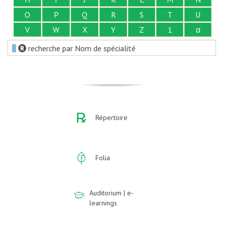
O
P
Q
R
S
T
U
V
W
X
Y
Z
1
α
recherche par Nom de spécialité
Répertoire
Folia
Auditorium | e-
learnings