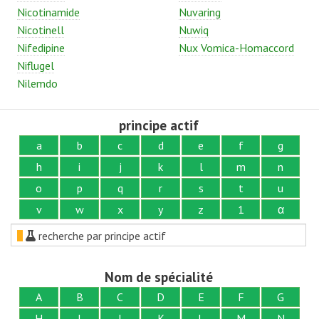
Nicotinamide
Nuvaring
Nicotinell
Nuwiq
Nifedipine
Nux Vomica-Homaccord
Niflugel
Nilemdo
principe actif
a
b
c
d
e
f
g
h
i
j
k
l
m
n
o
p
q
r
s
t
u
v
w
x
y
z
1
α
recherche par principe actif
Nom de spécialité
A
B
C
D
E
F
G
H
I
J
K
L
M
N