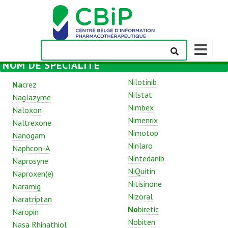
Afficher/m
la
NOM DE SPÉCIALITÉ
barre
de
Nilotinib
Na
crez
navigation
Nilstat
Naglazyme
Nimbex
Naloxon
Nimenrix
Naltrexone
Nimotop
Nanogam
Ninlaro
Naphcon-A
Nintedanib
Naprosyne
NiQuitin
Naproxen(e)
Nitisinone
Naramig
Nizoral
Naratriptan
No
biretic
Naropin
Nobiten
Nasa Rhinathiol