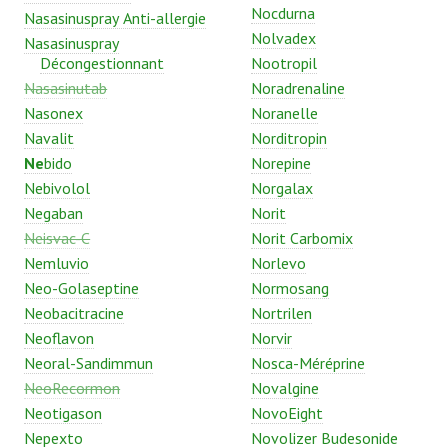
Nocdurna
Nasasinuspray Anti-allergie
Nolvadex
Nasasinuspray
Décongestionnant
Nootropil
Nasasinutab
Noradrenaline
Nasonex
Noranelle
Navalit
Norditropin
Ne
bido
Norepine
Nebivolol
Norgalax
Negaban
Norit
Neisvac-C
Norit Carbomix
Nemluvio
Norlevo
Neo-Golaseptine
Normosang
Neobacitracine
Nortrilen
Neoflavon
Norvir
Neoral-Sandimmun
Nosca-Méréprine
NeoRecormon
Novalgine
Neotigason
NovoEight
Nepexto
Novolizer Budesonide