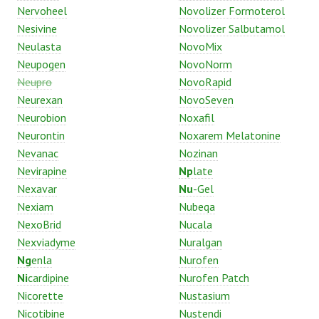
Nervoheel
Novolizer Formoterol
Nesivine
Novolizer Salbutamol
Neulasta
NovoMix
Neupogen
NovoNorm
Neupro
NovoRapid
Neurexan
NovoSeven
Neurobion
Noxafil
Neurontin
Noxarem Melatonine
Nevanac
Nozinan
Nevirapine
Np
late
Nexavar
Nu
-Gel
Nexiam
Nubeqa
NexoBrid
Nucala
Nexviadyme
Nuralgan
Ng
enla
Nurofen
Ni
cardipine
Nurofen Patch
Nicorette
Nustasium
Nicotibine
Nustendi