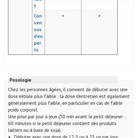
t
Con
+
+
sen
sus
d'ex
per
ts
Posologie
Chez les personnes âgées, il convient de débuter avec une
dose initiale plus faible ; la dose d'entretien est également
généralement plus faible, en particulier en cas de faible
poids corporel.
Une prise par jour à jeun (30 min avant le petit-déjeuner ;
60 minutes si le petit déjeuner contient des produits
laitiers ou à base de soja).
Débuter avec une dose de 12,5 µg à 25 µg par jour.