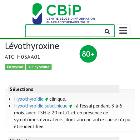
Afficher/m
la
barre
Lévothyroxine
de
navigation
ATC: H03AA01
Euthyrox
L-Thyroxine
Sélections
Hypothyroïdie
clinique.
Hypothyroïdie subclinique
: à l'essai pendant 3 à 6
mois, avec TSH ≥ 20 mU/L et en présence de
symptômes évocateurs, dont aucune autre cause n’a pu
être identifiée.