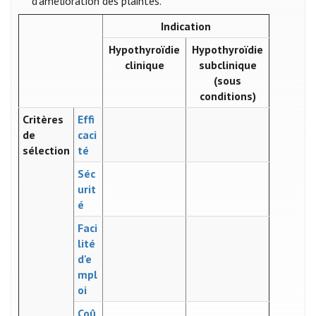
d’amélioration des plaintes.
Indication
Hypothyroïdie
Hypothyroïdie
clinique
subclinique
(sous
conditions)
Critères
Effi
de
caci
sélection
té
Séc
urit
é
Faci
lité
d'e
mpl
oi
Coû