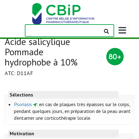
Afficher/m
la
Acide salicylique
barre
de
Pommade
navigation
hydrophobe à 10%
ATC: D11AF
Sélections
Psoriasis
: en cas de plaques très épaisses sur le corps,
pendant quelques jours, en préparation de la peau avant
d’entamer une corticothérapie locale.
Motivation