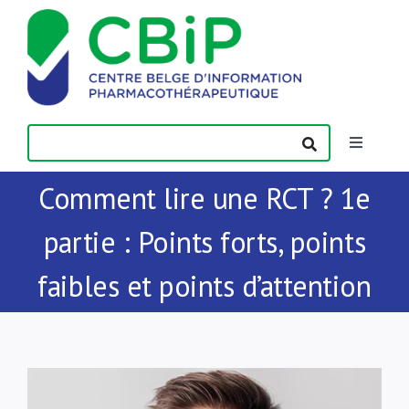
Passer
au
contenu
Toggle
Navigatio
Comment lire une RCT ? 1e
Actualités
partie : Points forts, points
Publications
faibles et points d’attention
Formations
Contact