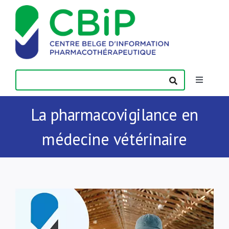
Passer
au
contenu
Toggle
Navigatio
Actualités
La pharmacovigilance en
médecine vétérinaire
Publications
Formations
Contact