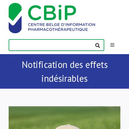
Passer
au
contenu
Toggle
Navigatio
Actualités
Notification des effets
indésirables
Publications
Formations
Contact