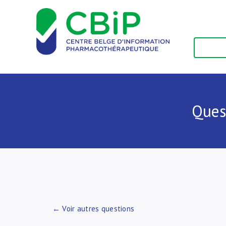
Passer
au
contenu
Ques
← Voir autres questions