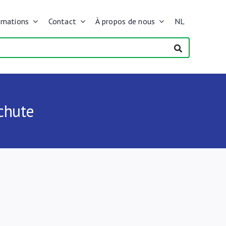
rmations
Contact
À propos de nous
NL
chute