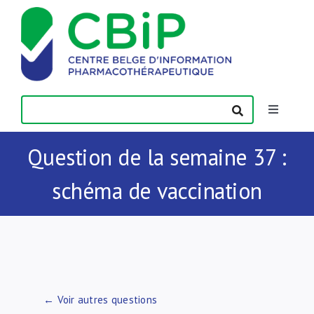
Passer
au
contenu
Toggle
Navigatio
Actualités
Question de la semaine 37 :
schéma de vaccination
Publications
Formations
Contact
← Voir autres questions