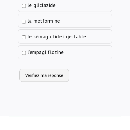
le gliclazide
la metformine
le sémaglutide injectable
l’empagliflozine
Vérifiez ma réponse