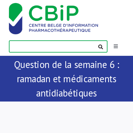
Passer
au
contenu
Toggle
Navigatio
Question de la semaine 6 :
Actualités
ramadan et médicaments
Publications
antidiabétiques
Formations
Contact