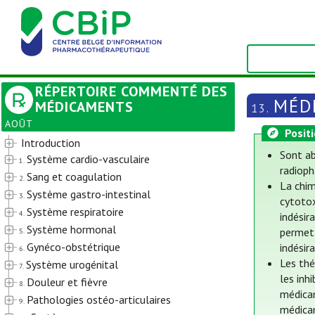
RÉPERTOIRE COMMENTÉ DES
MÉD
MÉDICAMENTS
13.
AOÛT
Posit
Introduction
Sont ab
Système cardio-vasculaire
1.
radioph
Sang et coagulation
2.
La chim
Système gastro-intestinal
3.
cytotox
Système respiratoire
4.
indésir
Système hormonal
permet 
5.
Gynéco-obstétrique
indésir
6.
Les thé
Système urogénital
7.
les inh
Douleur et fièvre
8.
médicam
Pathologies ostéo-articulaires
9.
médica