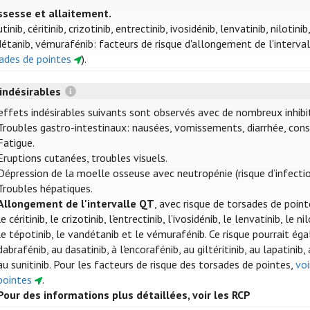
ssesse et allaitement.
inib, céritinib, crizotinib, entrectinib, ivosidénib, lenvatinib, nilotinib
étanib, vémurafénib: facteurs de risque d'allongement de l'interval
ades de pointes
).
 indésirables
effets indésirables suivants sont observés avec de nombreux inhibi
Troubles gastro-intestinaux: nausées, vomissements, diarrhée, cons
Fatigue.
Eruptions cutanées, troubles visuels.
Dépression de la moelle osseuse avec neutropénie (risque d’infecti
Troubles hépatiques.
Allongement de l'intervalle QT
, avec risque de torsades de point
le céritinib, le crizotinib, l'entrectinib, l’ivosidénib, le lenvatinib, le ni
le tépotinib, le vandétanib et le vémurafénib. Ce risque pourrait éga
dabrafénib, au dasatinib, à l'encorafénib, au giltéritinib, au lapatinib
au sunitinib. Pour les facteurs de risque des torsades de pointes,
voi
pointes
.
Pour des informations plus détaillées, voir les RCP