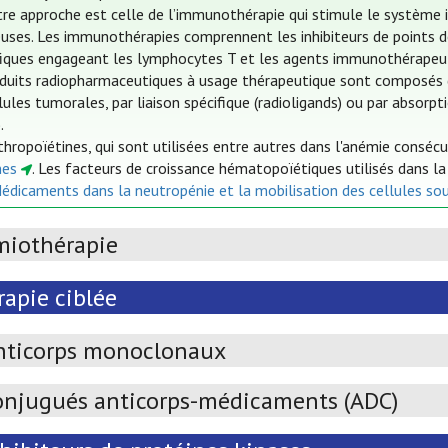
re approche est celle de l’immunothérapie qui stimule le système i
uses. Les immunothérapies comprennent les inhibiteurs de points de 
fiques engageant les lymphocytes T et les agents immunothérapeut
duits radiopharmaceutiques à usage thérapeutique sont composés d
lules tumorales, par liaison spécifique (radioligands) ou par absorp
.
thropoïétines, qui sont utilisées entre autres dans l'anémie conséc
nes
. Les facteurs de croissance hématopoïétiques utilisés dans l
Médicaments dans la neutropénie et la mobilisation des cellules so
miothérapie
apie ciblée
nticorps monoclonaux
onjugués anticorps-médicaments (ADC)