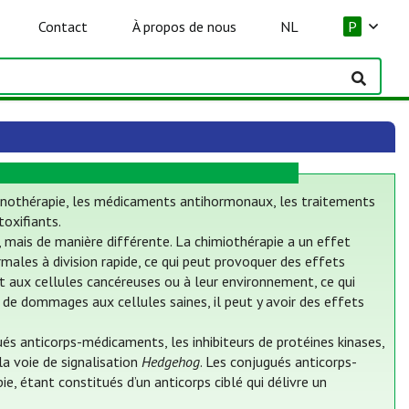
Contact
À propos de nous
NL
P
mmunothérapie, les médicaments antihormonaux, les traitements
oxifiants.
, mais de manière différente. La chimiothérapie a un effet
males à division rapide, ce qui peut provoquer des effets
ent aux cellules cancéreuses ou à leur environnement, ce qui
 de dommages aux cellules saines, il peut y avoir des effets
s anticorps-médicaments, les inhibiteurs de protéines kinases,
 la voie de signalisation
Hedgehog
. Les conjugués anticorps-
, étant constitués d’un anticorps ciblé qui délivre un