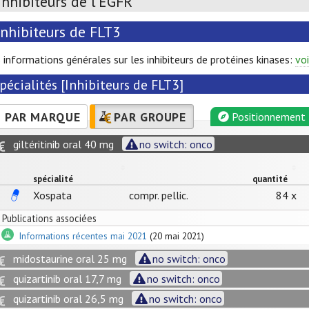
Inhibiteurs de l’EGFR
Inhibiteurs de FLT3
 informations générales sur les inhibiteurs de protéines kinases:
voi
pécialités [Inhibiteurs de FLT3]
PAR MARQUE
PAR GROUPE
Positionnement
giltéritinib oral 40 mg
no switch: onco
spécialité
quantité
Xospata
compr. pellic.
84 x
Publications associées
Informations récentes mai 2021
(20 mai 2021)
midostaurine oral 25 mg
no switch: onco
quizartinib oral 17,7 mg
no switch: onco
quizartinib oral 26,5 mg
no switch: onco