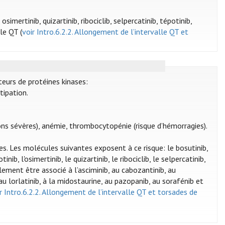
, osimertinib, quizartinib, ribociclib, selpercatinib, tépotinib,
le QT (
voir Intro.6.2.2. Allongement de l’intervalle QT et
teurs de protéines kinases:
tipation.
ons sévères), anémie, thrombocytopénie (risque d’hémorragies).
es. Les molécules suivantes exposent à ce risque: le bosutinib,
lotinib, l'osimertinib, le quizartinib, le ribociclib, le selpercatinib,
lement être associé à l’asciminib, au cabozantinib, au
, au lorlatinib, à la midostaurine, au pazopanib, au sorafénib et
r Intro.6.2.2. Allongement de l’intervalle QT et torsades de