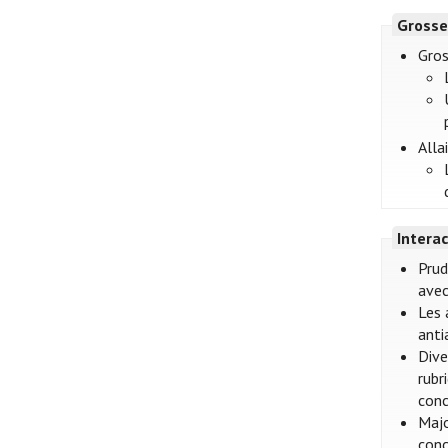
Grosse
Gros
Alla
Intera
Prud
avec
Les 
anti
Dive
rubr
conc
Majo
conc