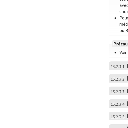
avec
sora
Pour
médi
ou 
Précau
Voir
13.2.3.1.
13.2.3.2.
13.2.3.3.
13.2.3.4.
13.2.3.5.