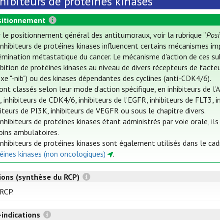
hibiteurs de protéines kinases
itionnement
 le positionnement général des antitumoraux, voir la rubrique “
Pos
inhibiteurs de protéines kinases influencent certains mécanismes im
émination métastatique du cancer. Le mécanisme d'action de ces su
hibition de protéines kinases au niveau de divers récepteurs de fac
ixe "-nib") ou des kinases dépendantes des cyclines (anti-CDK4/6).
sont classés selon leur mode d’action spécifique, en inhibiteurs de l’
 inhibiteurs de CDK4/6, inhibiteurs de l’EGFR, inhibiteurs de FLT3, i
biteurs de PI3K, inhibiteurs de VEGFR ou sous le chapitre divers.
inhibiteurs de protéines kinases étant administrés par voie orale, i
oins ambulatoires.
inhibiteurs de protéines kinases sont également utilisés dans le ca
éines kinases (non oncologiques)
.
tions (synthèse du RCP)
 RCP.
-indications