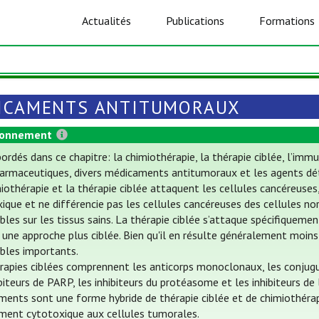
Actualités
Publications
Formations
ICAMENTS ANTITUMORAUX
ionnement
ordés dans ce chapitre: la chimiothérapie, la thérapie ciblée, l’i
armaceutiques, divers médicaments antitumoraux et les agents dét
iothérapie et la thérapie ciblée attaquent les cellules cancéreuses
ique et ne différencie pas les cellules cancéreuses des cellules nor
ables sur les tissus sains. La thérapie ciblée s’attaque spécifiquem
une approche plus ciblée. Bien qu'il en résulte généralement moins
ables importants.
rapies ciblées comprennent les anticorps monoclonaux, les conjugué
ibiteurs de PARP, les inhibiteurs du protéasome et les inhibiteurs de
ents sont une forme hybride de thérapie ciblée et de chimiothérapie
ment cytotoxique aux cellules tumorales.