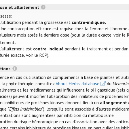
sse et allaitement
sesse:
L'utilisation pendant la grossesse est
contre-indiquée.
Une contraception efficace est requise chez la femme et l’homme 
plusieurs mois après la dernière dose (pour la durée exacte, voir le 
itement:
L'allaitement est
contre-indiqué
pendant le traitement et pendant 
durée exacte, voir le RCP).
ctions
ence en cas d'utilisation de compléments à base de plantes et aut
 la phytothérapie, consultez
About Herbs-database
du
Memorial
aliments et les médicaments qui influencent le pH gastrique (tels q
acides) peuvent modifier l'absorption des inhibiteurs de protéines 
rs inhibiteurs de protéines kinases donnent lieu à un
allongement d
ique
“Effets indésirables”
), lorsqu’ils sont associés à d’autres médica
entrations sont augmentées par inhibition du métabolisme.
ration du risque hémorragique en cas d’association avec des antico
erne certains inhibiteurs de protéines kinases, en particulier les inh