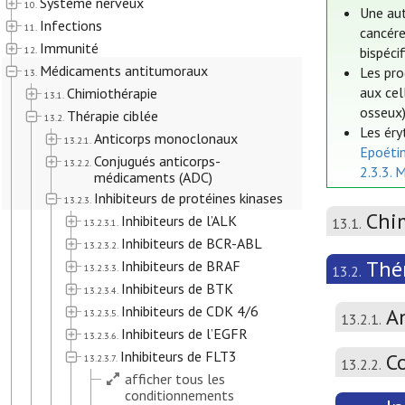
Système nerveux
10.
Une aut
Infections
11.
cancére
Immunité
12.
bispéci
Médicaments antitumoraux
Les pro
13.
aux cel
Chimiothérapie
13.1.
osseux)
Thérapie ciblée
13.2.
Les éry
Anticorps monoclonaux
13.2.1.
Epoéti
Conjugués anticorps-
13.2.2.
2.3.3. 
médicaments (ADC)
Inhibiteurs de protéines kinases
13.2.3.
Chi
Inhibiteurs de l’ALK
13.1.
13.2.3.1.
Inhibiteurs de BCR-ABL
13.2.3.2.
Thér
Inhibiteurs de BRAF
13.2.3.3.
13.2.
Inhibiteurs de BTK
13.2.3.4.
Inhibiteurs de CDK 4/6
A
13.2.3.5.
13.2.1.
Inhibiteurs de l’EGFR
13.2.3.6.
Inhibiteurs de FLT3
C
13.2.3.7.
13.2.2.
afficher tous les
conditionnements