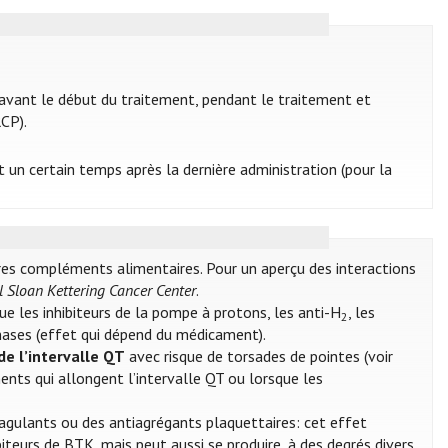
avant le début du traitement, pendant le traitement et
RCP).
un certain temps après la dernière administration (pour la
res compléments alimentaires. Pour un aperçu des interactions
 Sloan Kettering Cancer Center
.
ue les inhibiteurs de la pompe à protons, les anti-H
, les
2
kinases (effet qui dépend du médicament).
e l’intervalle QT
avec risque de torsades de pointes (voir
ments qui allongent l’intervalle QT ou lorsque les
agulants ou des antiagrégants plaquettaires: cet effet
ibiteurs de BTK, mais peut aussi se produire, à des degrés divers,