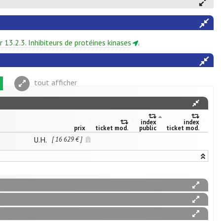
r 13.2.3. Inhibiteurs de protéines kinases
.
tout afficher
index
index
prix
ticket mod.
public
ticket mod.
U.H.
[ 16 629 € ]