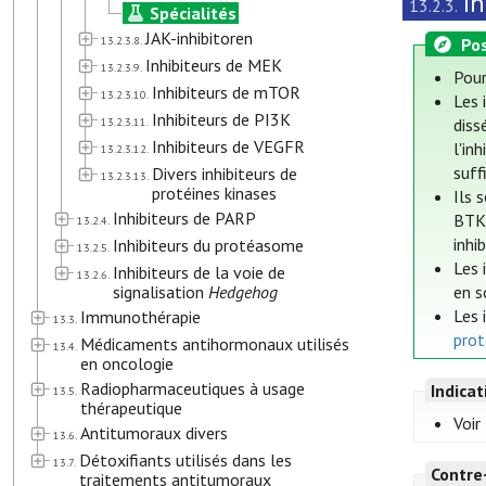
In
13.2.3.
Spécialités
JAK-inhibitoren
13.2.3.8.
Pos
Inhibiteurs de MEK
13.2.3.9.
Pour
Inhibiteurs de mTOR
13.2.3.10.
Les 
Inhibiteurs de PI3K
13.2.3.11.
diss
Inhibiteurs de VEGFR
l'in
13.2.3.12.
suff
Divers inhibiteurs de
13.2.3.13.
protéines kinases
Ils 
Inhibiteurs de PARP
BTK,
13.2.4.
inhi
Inhibiteurs du protéasome
13.2.5.
Les 
Inhibiteurs de la voie de
13.2.6.
signalisation
Hedgehog
en s
Les 
Immunothérapie
13.3.
prot
Médicaments antihormonaux utilisés
13.4.
en oncologie
Radiopharmaceutiques à usage
Indica
13.5.
thérapeutique
Voir
Antitumoraux divers
13.6.
Détoxifiants utilisés dans les
13.7.
Contre
traitements antitumoraux