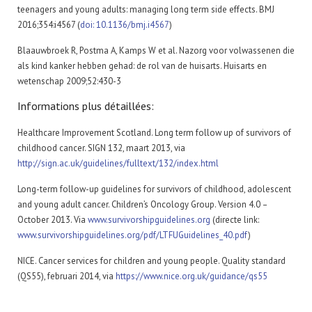
teenagers and young adults: managing long term side effects. BMJ
2016;354:i4567 (
doi:
10.1136/bmj.i4567
)
Blaauwbroek R, Postma A, Kamps W et al. Nazorg voor volwassenen die
als kind kanker hebben gehad: de rol van de huisarts. Huisarts en
wetenschap 2009;52:430-3
Informations plus détaillées:
Healthcare Improvement Scotland. Long term follow up of survivors of
childhood cancer. SIGN 132, maart 2013, via
http://sign.ac.uk/guidelines/fulltext/132/index.html
Long-term follow-up guidelines for survivors of childhood, adolescent
and young adult cancer. Children’s Oncology Group. Version 4.0 –
October 2013. Via
www.survivorshipguidelines.org
(directe link:
www.survivorshipguidelines.org/pdf/LTFUGuidelines_40.pdf
)
NICE. Cancer services for children and young people. Quality standard
(QS55), februari 2014, via
https://www.nice.org.uk/guidance/qs55