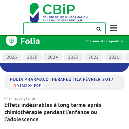
Afficher/m
la
Folia
barre
Pharmacotherapeutica
de
navigation
2026
2025
2024
2023
2022
2021
FOLIA PHARMACOTHERAPEUTICA FÉVRIER 2017
VERSION PDF
Pharmacovigilance
Effets indésirables à long terme après
chimiothérapie pendant l’enfance ou
l’adolescence