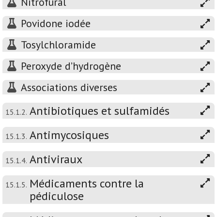
Nitrofural
Povidone iodée
Tosylchloramide
Peroxyde d’hydrogène
Associations diverses
Antibiotiques et sulfamidés
15.1.2.
Antimycosiques
15.1.3.
Antiviraux
15.1.4.
Médicaments contre la
15.1.5.
pédiculose