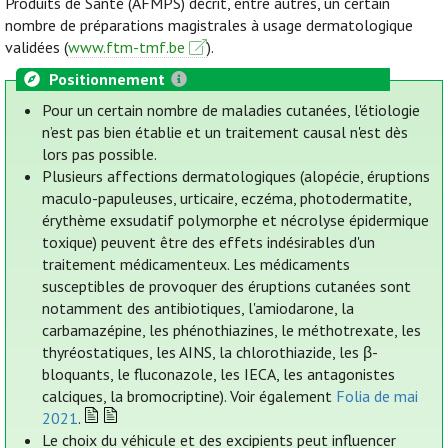
Produits de Santé (AFMPS) décrit, entre autres, un certain
nombre de préparations magistrales à usage dermatologique
validées (
www.ftm-tmf.be
).
Positionnement
Pour un certain nombre de maladies cutanées, l'étiologie
n’est pas bien établie et un traitement causal n'est dès
lors pas possible.
Plusieurs affections dermatologiques (alopécie, éruptions
maculo-papuleuses, urticaire, eczéma, photodermatite,
érythème exsudatif polymorphe et nécrolyse épidermique
toxique) peuvent être des effets indésirables d'un
traitement médicamenteux. Les médicaments
susceptibles de provoquer des éruptions cutanées sont
notamment des antibiotiques, l'amiodarone, la
carbamazépine, les phénothiazines, le méthotrexate, les
thyréostatiques, les AINS, la chlorothiazide, les β-
bloquants, le fluconazole, les IECA, les antagonistes
calciques, la bromocriptine). Voir également
Folia de mai
2021
.
Le choix du véhicule et des excipients peut influencer