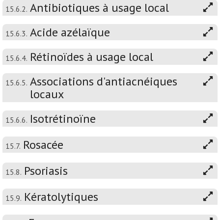
Antibiotiques à usage local
15.6.2.
Acide azélaïque
15.6.3.
Rétinoïdes à usage local
15.6.4.
Associations d'antiacnéiques
15.6.5.
locaux
Isotrétinoïne
15.6.6.
Rosacée
15.7.
Psoriasis
15.8.
Kératolytiques
15.9.