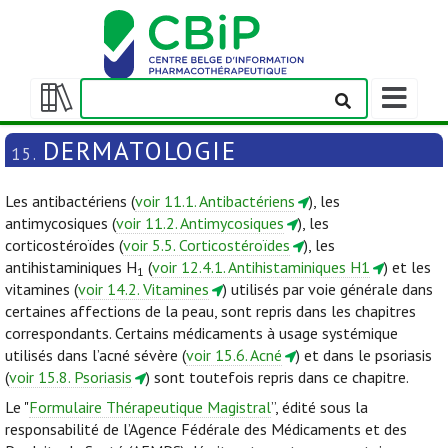
Afficher/m
la
Afficher/masquer
barre
la
DERMATOLOGIE
15.
de
table
navigation
des
Les antibactériens (
voir 11.1. Antibactériens
), les
matières
antimycosiques (
voir 11.2. Antimycosiques
), les
corticostéroïdes (
voir 5.5. Corticostéroïdes
), les
antihistaminiques H
(
voir 12.4.1. Antihistaminiques H1
) et les
1
vitamines (
voir 14.2. Vitamines
) utilisés par voie générale dans
certaines affections de la peau, sont repris dans les chapitres
correspondants. Certains médicaments à usage systémique
utilisés dans l’acné sévère (
voir 15.6. Acné
) et dans le psoriasis
(
voir 15.8. Psoriasis
) sont toutefois repris dans ce chapitre.
Le "
Formulaire Thérapeutique Magistral
”, édité sous la
responsabilité de l’Agence Fédérale des Médicaments et des