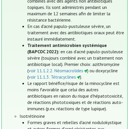
combinés avec des agents non antibiotiques
topiques. Ils sont administrés pendant un
maximum de 12 semaines afin de limiter la
résistance bactérienne.
En cas d'acné papulo-pustuleuse sévère, un
traitement avec des antibiotiques oraux peut être
instauré immédiatement.
Traitement antimicrobien systémique
(BAPCOC 2022):
en cas d’acné papulo-pustuleuse
sévère (toujours combiné avec un traitement non
antibiotique local). Premier choix: azithromycine
(
voir 11.1.2.2. Néomacrolides
) ou doxycycline
(
voir 11.1.3. Tétracyclines
).
Le rapport bénéfice/risque de la minocycline est
moins favorable que celui des autres
antibiotiques en raison du risque d’hépatotoxicité,
de réactions phototoxiques et de réactions auto-
immunes (p.ex. réactions de type lupique).
Isotrétinoïne
Formes graves et rebelles d'acné nodulokystique
et autres formes d'acné résistantes aux