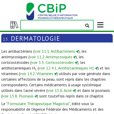
Afficher/m
la
Afficher/masquer
barre
la
DERMATOLOGIE
15.
de
table
navigation
des
Les antibactériens (
voir 11.1. Antibactériens
), les
matières
antimycosiques (
voir 11.2. Antimycosiques
), les
corticostéroïdes (
voir 5.5. Corticostéroïdes
), les
antihistaminiques H
(
voir 12.4.1. Antihistaminiques H1
) et les
1
vitamines (
voir 14.2. Vitamines
) utilisés par voie générale dans
certaines affections de la peau, sont repris dans les chapitres
correspondants. Certains médicaments à usage systémique
utilisés dans l’acné sévère (
voir 15.6. Acné
) et dans le psoriasis
(
voir 15.8. Psoriasis
) sont toutefois repris dans ce chapitre.
Le "
Formulaire Thérapeutique Magistral
”, édité sous la
responsabilité de l’Agence Fédérale des Médicaments et des