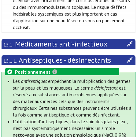
étendue avec notamment des corticostéroïdes puissants
ou des immunomodulateurs topiques. Le risque d'effets
indésirables systémiques est plus important en cas
d’application sur une peau lésée ou sous un pansement
occlusif.
Médicaments anti-infectieux
15.1.
Antiseptiques - désinfectants
15.1.1.
Positionnement
Les
antiseptiques
empêchent la multiplication des germes
sur la peau et les muqueuses. Le terme
désinfectant
est
réservé aux substances antimicrobiennes appliquées sur
des matériaux inertes tels que des instruments
chirurgicaux. Certaines substances peuvent être utilisées à
la fois comme antiseptique et comme désinfectant.
L’utilisation d’antiseptiques, dans le soin des plaies p.ex.,
n’est pas systématiquement nécessaire: un simple
nettoyage avec une solution physiologique (NaCl 0,9%)