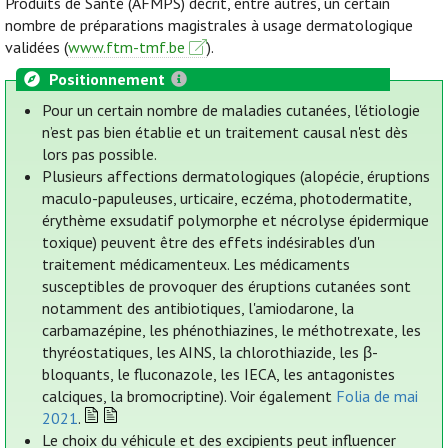
Produits de Santé (AFMPS) décrit, entre autres, un certain
nombre de préparations magistrales à usage dermatologique
validées (
www.ftm-tmf.be
).
Positionnement
Pour un certain nombre de maladies cutanées, l'étiologie
n’est pas bien établie et un traitement causal n'est dès
lors pas possible.
Plusieurs affections dermatologiques (alopécie, éruptions
maculo-papuleuses, urticaire, eczéma, photodermatite,
érythème exsudatif polymorphe et nécrolyse épidermique
toxique) peuvent être des effets indésirables d'un
traitement médicamenteux. Les médicaments
susceptibles de provoquer des éruptions cutanées sont
notamment des antibiotiques, l'amiodarone, la
carbamazépine, les phénothiazines, le méthotrexate, les
thyréostatiques, les AINS, la chlorothiazide, les β-
bloquants, le fluconazole, les IECA, les antagonistes
calciques, la bromocriptine). Voir également
Folia de mai
2021
.
Le choix du véhicule et des excipients peut influencer