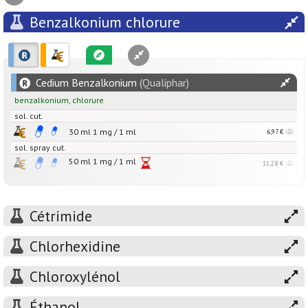
Benzalkonium chlorure
Cedium Benzalkonium
(Qualiphar)
benzalkonium
,
chlorure
sol. cut.
30 ml
1
mg
/
1
ml
6,97 €
sol. spray cut.
50 ml
1
mg
/
1
ml
11,28 €
Cétrimide
Chlorhexidine
Chloroxylénol
Éthanol