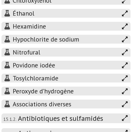
Chloroxylénol
Éthanol
Hexamidine
Hypochlorite de sodium
Nitrofural
Povidone iodée
Tosylchloramide
Peroxyde d’hydrogène
Associations diverses
Antibiotiques et sulfamidés
15.1.2.