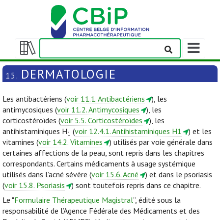
Afficher/m
la
Afficher/masquer
barre
la
DERMATOLOGIE
15.
de
table
navigation
des
Les antibactériens (
voir 11.1. Antibactériens
), les
matières
antimycosiques (
voir 11.2. Antimycosiques
), les
corticostéroïdes (
voir 5.5. Corticostéroïdes
), les
antihistaminiques H
(
voir 12.4.1. Antihistaminiques H1
) et les
1
vitamines (
voir 14.2. Vitamines
) utilisés par voie générale dans
certaines affections de la peau, sont repris dans les chapitres
correspondants. Certains médicaments à usage systémique
utilisés dans l’acné sévère (
voir 15.6. Acné
) et dans le psoriasis
(
voir 15.8. Psoriasis
) sont toutefois repris dans ce chapitre.
Le "
Formulaire Thérapeutique Magistral
”, édité sous la
responsabilité de l’Agence Fédérale des Médicaments et des