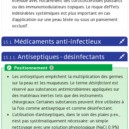
étendue avec notamment des corticostéroïdes puissants
ou des immunomodulateurs topiques. Le risque d'effets
indésirables systémiques est plus important en cas
d’application sur une peau lésée ou sous un pansement
occlusif.
Médicaments anti-infectieux
15.1.
Antiseptiques - désinfectants
15.1.1.
Positionnement
Les
antiseptiques
empêchent la multiplication des germes
sur la peau et les muqueuses. Le terme
désinfectant
est
réservé aux substances antimicrobiennes appliquées sur
des matériaux inertes tels que des instruments
chirurgicaux. Certaines substances peuvent être utilisées à
la fois comme antiseptique et comme désinfectant.
L’utilisation d’antiseptiques, dans le soin des plaies p.ex.,
n’est pas systématiquement nécessaire: un simple
nettoyage avec une solution physiologique (NaCl 0,9%)