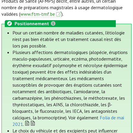
Produits de Santé (AFMPS) décrit, entre autres, un certain
nombre de préparations magistrales à usage dermatologique
validées (
www.ftm-tmf.be
).
Positionnement
Pour un certain nombre de maladies cutanées, l'étiologie
n’est pas bien établie et un traitement causal n'est dès
lors pas possible.
Plusieurs affections dermatologiques (alopécie, éruptions
maculo-papuleuses, urticaire, eczéma, photodermatite,
érythème exsudatif polymorphe et nécrolyse épidermique
toxique) peuvent être des effets indésirables d'un
traitement médicamenteux. Les médicaments
susceptibles de provoquer des éruptions cutanées sont
notamment des antibiotiques, l'amiodarone, la
carbamazépine, les phénothiazines, le méthotrexate, les
thyréostatiques, les AINS, la chlorothiazide, les β-
bloquants, le fluconazole, les IECA, les antagonistes
calciques, la bromocriptine). Voir également
Folia de mai
2021
.
Le choix du véhicule et des excipients peut influencer