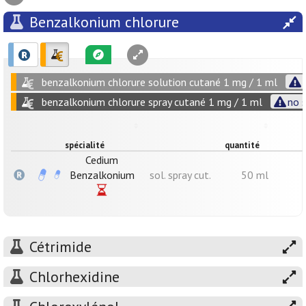
Benzalkonium chlorure
benzalkonium chlorure solution cutané 1 mg / 1 ml
benzalkonium chlorure spray cutané 1 mg / 1 ml
no s
spécialité
quantité
Cedium
Benzalkonium
sol. spray cut.
50 ml
Cétrimide
Chlorhexidine