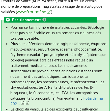
Produits de Santé (AFMPS) décrit, entre autres, un certain
nombre de préparations magistrales à usage dermatologique
validées (
www.ftm-tmf.be
).
Positionnement
Pour un certain nombre de maladies cutanées, l'étiologie
n’est pas bien établie et un traitement causal n'est dès
lors pas possible.
Plusieurs affections dermatologiques (alopécie, éruptions
maculo-papuleuses, urticaire, eczéma, photodermatite,
érythème exsudatif polymorphe et nécrolyse épidermique
toxique) peuvent être des effets indésirables d'un
traitement médicamenteux. Les médicaments
susceptibles de provoquer des éruptions cutanées sont
notamment des antibiotiques, l'amiodarone, la
carbamazépine, les phénothiazines, le méthotrexate, les
thyréostatiques, les AINS, la chlorothiazide, les β-
bloquants, le fluconazole, les IECA, les antagonistes
calciques, la bromocriptine). Voir également
Folia de mai
2021
.
Le choix du véhicule et des excipients peut influencer