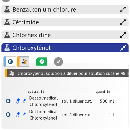
Benzalkonium chlorure
Cétrimide
Chlorhexidine
Chloroxylénol
chloroxylénol solution à diluer pour solution cutané 48 m
spécialité
quantité
Dettolmedical
sol. à diluer cut.
500 ml
Chloroxylenol
Dettolmedical
sol. à diluer cut.
1 l
Chloroxylenol