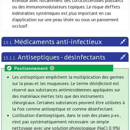
étendue avec notamment des corticostéroïdes puissants
ou des immunomodulateurs topiques. Le risque d'effets
indésirables systémiques est plus important en cas
d’application sur une peau lésée ou sous un pansement
occlusif.
Médicaments anti-infectieux
15.1.
Antiseptiques - désinfectants
15.1.1.
Positionnement
Les
antiseptiques
empêchent la multiplication des germes
sur la peau et les muqueuses. Le terme
désinfectant
est
réservé aux substances antimicrobiennes appliquées sur
des matériaux inertes tels que des instruments
chirurgicaux. Certaines substances peuvent être utilisées à
la fois comme antiseptique et comme désinfectant.
L’utilisation d’antiseptiques, dans le soin des plaies p.ex.,
n’est pas systématiquement nécessaire: un simple
nettoyage avec une solution physiologique (NaCl 0,9%)