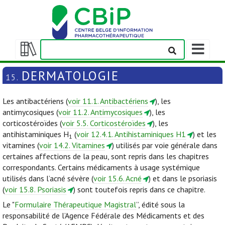
Afficher/m
la
Afficher/masquer
barre
la
DERMATOLOGIE
15.
de
table
navigation
des
Les antibactériens (
voir 11.1. Antibactériens
), les
matières
antimycosiques (
voir 11.2. Antimycosiques
), les
corticostéroïdes (
voir 5.5. Corticostéroïdes
), les
antihistaminiques H
(
voir 12.4.1. Antihistaminiques H1
) et les
1
vitamines (
voir 14.2. Vitamines
) utilisés par voie générale dans
certaines affections de la peau, sont repris dans les chapitres
correspondants. Certains médicaments à usage systémique
utilisés dans l’acné sévère (
voir 15.6. Acné
) et dans le psoriasis
(
voir 15.8. Psoriasis
) sont toutefois repris dans ce chapitre.
Le "
Formulaire Thérapeutique Magistral
”, édité sous la
responsabilité de l’Agence Fédérale des Médicaments et des