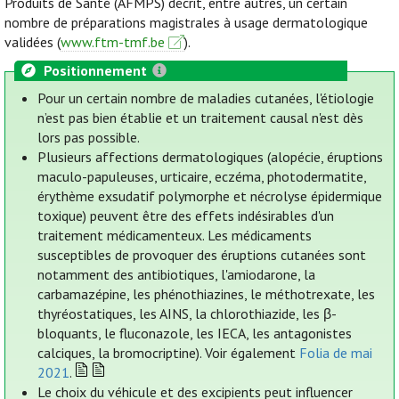
Produits de Santé (AFMPS) décrit, entre autres, un certain
nombre de préparations magistrales à usage dermatologique
validées (
www.ftm-tmf.be
).
Positionnement
Pour un certain nombre de maladies cutanées, l'étiologie
n’est pas bien établie et un traitement causal n'est dès
lors pas possible.
Plusieurs affections dermatologiques (alopécie, éruptions
maculo-papuleuses, urticaire, eczéma, photodermatite,
érythème exsudatif polymorphe et nécrolyse épidermique
toxique) peuvent être des effets indésirables d'un
traitement médicamenteux. Les médicaments
susceptibles de provoquer des éruptions cutanées sont
notamment des antibiotiques, l'amiodarone, la
carbamazépine, les phénothiazines, le méthotrexate, les
thyréostatiques, les AINS, la chlorothiazide, les β-
bloquants, le fluconazole, les IECA, les antagonistes
calciques, la bromocriptine). Voir également
Folia de mai
2021
.
Le choix du véhicule et des excipients peut influencer