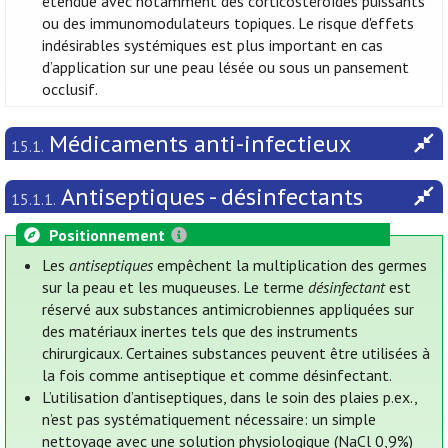
étendue avec notamment des corticostéroïdes puissants
ou des immunomodulateurs topiques. Le risque d'effets
indésirables systémiques est plus important en cas
d’application sur une peau lésée ou sous un pansement
occlusif.
Médicaments anti-infectieux
15.1.
Antiseptiques - désinfectants
15.1.1.
Positionnement
Les
antiseptiques
empêchent la multiplication des germes
sur la peau et les muqueuses. Le terme
désinfectant
est
réservé aux substances antimicrobiennes appliquées sur
des matériaux inertes tels que des instruments
chirurgicaux. Certaines substances peuvent être utilisées à
la fois comme antiseptique et comme désinfectant.
L’utilisation d’antiseptiques, dans le soin des plaies p.ex.,
n’est pas systématiquement nécessaire: un simple
nettoyage avec une solution physiologique (NaCl 0,9%)