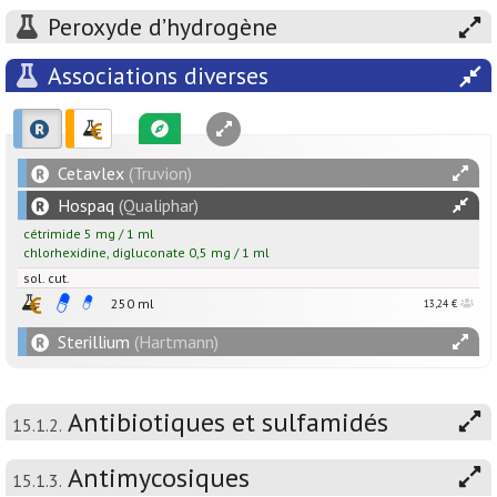
Peroxyde d’hydrogène
Associations diverses
Cetavlex
(Truvion)
Hospaq
(Qualiphar)
cétrimide
5
mg
/
1
ml
chlorhexidine
,
digluconate
0,5
mg
/
1
ml
sol. cut.
250 ml
13,24 €
Sterillium
(Hartmann)
Antibiotiques et sulfamidés
15.1.2.
Antimycosiques
15.1.3.