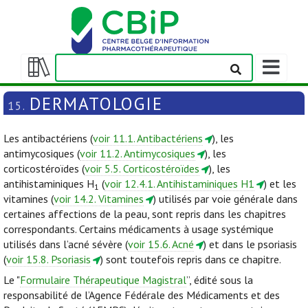
Afficher/m
la
Afficher/masquer
barre
la
DERMATOLOGIE
15.
de
table
navigation
des
Les antibactériens (
voir 11.1. Antibactériens
), les
matières
antimycosiques (
voir 11.2. Antimycosiques
), les
corticostéroïdes (
voir 5.5. Corticostéroïdes
), les
antihistaminiques H
(
voir 12.4.1. Antihistaminiques H1
) et les
1
vitamines (
voir 14.2. Vitamines
) utilisés par voie générale dans
certaines affections de la peau, sont repris dans les chapitres
correspondants. Certains médicaments à usage systémique
utilisés dans l’acné sévère (
voir 15.6. Acné
) et dans le psoriasis
(
voir 15.8. Psoriasis
) sont toutefois repris dans ce chapitre.
Le "
Formulaire Thérapeutique Magistral
”, édité sous la
responsabilité de l’Agence Fédérale des Médicaments et des