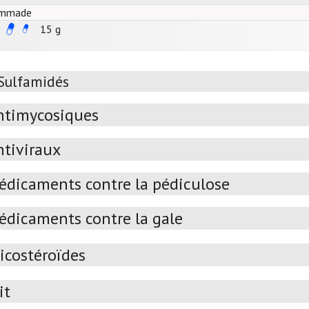
mmade
15 g
Sulfamidés
ntimycosiques
ntiviraux
édicaments contre la pédiculose
édicaments contre la gale
icostéroïdes
it