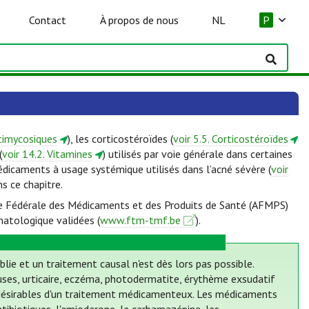
Contact
À propos de nous
NL
P
ntimycosiques
), les corticostéroïdes (
voir 5.5. Corticostéroïdes
(
voir 14.2. Vitamines
) utilisés par voie générale dans certaines
édicaments à usage systémique utilisés dans l’acné sévère (
voir
ns ce chapitre.
ence Fédérale des Médicaments et des Produits de Santé (AFMPS)
matologique validées (
www.ftm-tmf.be
).
blie et un traitement causal n'est dès lors pas possible.
ses, urticaire, eczéma, photodermatite, érythème exsudatif
ndésirables d'un traitement médicamenteux. Les médicaments