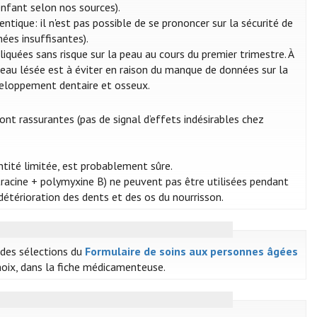
enfant selon nos sources).
ntique: il n'est pas possible de se prononcer sur la sécurité de
ées insuffisantes).
liquées sans risque sur la peau au cours du premier trimestre. À
 peau lésée est à éviter en raison du manque de données sur la
veloppement dentaire et osseux.
sont rassurantes (pas de signal d’effets indésirables chez
antité limitée, est probablement sûre.
tracine + polymyxine B) ne peuvent pas être utilisées pendant
étérioration des dents et des os du nourrisson.
e des sélections du
Formulaire de soins aux personnes âgées
hoix, dans la fiche médicamenteuse.