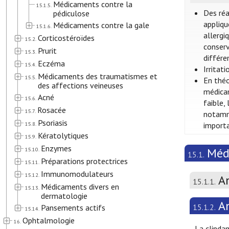
Médicaments contre la
15.1.5.
Des réa
pédiculose
appliqu
Médicaments contre la gale
15.1.6.
allergi
Corticostéroïdes
15.2.
conserv
Prurit
15.3.
différ
Eczéma
15.4.
Irritat
Médicaments des traumatismes et
15.5.
En théo
des affections veineuses
médicam
Acné
15.6.
faible,
Rosacée
15.7.
notamme
Psoriasis
15.8.
importa
Kératolytiques
15.9.
Enzymes
Méd
15.10.
15.1.
Préparations protectrices
15.11.
Immunomodulateurs
15.12.
An
15.1.1.
Médicaments divers en
15.13.
dermatologie
A
15.1.2.
Pansements actifs
15.14.
Ophtalmologie
16.
La clinda