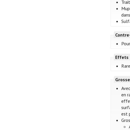
Trai
Mupi
dans
Sulf
Contre
Pour
Effets
Rare
Grosse
Avec
en r
effe
surf
est 
Gros