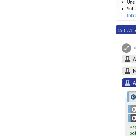
Une 
Sulf
Intr
15.1.2.1.
d
A
M
A
oxy
po