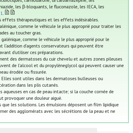
ibiotiques, l'amiodarone, la carbamazépine, les
iazide, les β-bloquants, le fluconazole, les IECA, les
21
.
s effets thérapeutiques et les effets indésirables.
lénique, comme le véhicule le plus approprié pour traiter les
ades au toucher gras.
 galénique, comme le véhicule le plus approprié pour le
 l'addition d'agents conservateurs qui peuvent être
 avant d’utiliser ces préparations.
tement des dermatoses du cuir chevelu et autres zones pileuses
uvent de l'alcool et du propylèneglycol qui peuvent causer une
 peau érodée ou fissurée.
 Elles sont utiles dans les dermatoses bulleuses ou
ération dans les plis cutanés.
s aqueuses en cas de peau intacte; si la couche cornée de
eut provoquer une douleur aiguë.
 que les solutions. Les émulsions déposent un film lipidique
rmer des agglomérats avec les sécrétions de la peau et ne