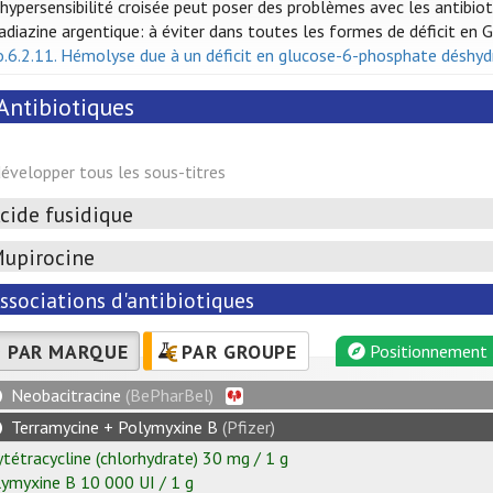
hypersensibilité croisée peut poser des problèmes avec les antibi
adiazine argentique: à éviter dans toutes les formes de déficit en 
o.6.2.11. Hémolyse due à un déficit en glucose-6-phosphate déshy
Antibiotiques
évelopper tous les sous-titres
cide fusidique
upirocine
ssociations d'antibiotiques
PAR MARQUE
PAR GROUPE
Positionnement
Neobacitracine
(BePharBel)
Terramycine + Polymyxine B
(Pfizer)
tétracycline
(chlorhydrate)
30
mg
/
1
g
lymyxine B
10 000
UI
/
1
g