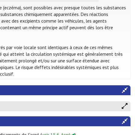
ue (eczéma), sont possibles avec presque toutes les substances
es substances chimiquement apparentées. Des réactions
i avec des excipients comme les véhicules, les agents
 contenant un même principe actif peuvent dès lors être
rés par voie locale sont identiques à ceux de ces mêmes
 qui atteint la circulation systémique est généralement très
 traitement prolongé et/ou sur une surface étendue avec
ues. Le risque d'effets indésirables systémiques est plus
clusif.
dicaments de l'acné (
voir 15.6. Acné
).