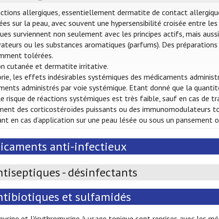
ctions allergiques, essentiellement dermatite de contact allergiq
ées sur la peau, avec souvent une hypersensibilité croisée entre l
ques surviennent non seulement avec les principes actifs, mais auss
ateurs ou les substances aromatiques (parfums). Des préparations
emment tolérées.
ion cutanée et dermatite irritative.
rie, les effets indésirables systémiques des médicaments administ
ents administrés par voie systémique. Etant donné que la quantité
 le risque de réactions systémiques est très faible, sauf en cas de
nt des corticostéroïdes puissants ou des immunomodulateurs topiq
nt en cas d’application sur une peau lésée ou sous un pansement oc
icaments anti-infectieux
tiseptiques - désinfectants
ntibiotiques et sulfamidés
mycine et l'érythromycine à usage topique sont reprises avec les mé