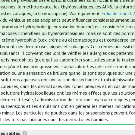
ibles de provoquer des éruptions cutanées sont notamment des ant
iazines, le méthotrexate, les thyréostatiques, les AINS, la chloroth
istes calciques, la bromocriptine). Voir également
Folia de mai 20
x du véhicule et des excipients peut influencer considérablement le
 pommade hydrophobe (p.ex. vaseline blanche) est considérée, en ga
matoses lichénifiées ou hyperkératosiques, mais ce sont des pomm
 crème hydrophile (p.ex. crème au cétomacrogol) est considérée, en
itement des dermatoses aiguës et subaiguës. Ces crèmes nécessitent
sibilisants. Il convient dès lors de vérifier les allergies des patients
 gels hydrophiles (p.ex. gel au carbomère) sont utiles pour le trai
lorsqu'une base non grasse est souhaitable. Ces gels renferment so
itation ou une sensation de brûlure quand ils sont appliqués sur une
 solutions aqueuses ont une action desséchante et rafraîchissante.
iculeuses, dans les dermatoses des zones pileuses et en cas de mac
 solutions hydroalcooliques ont les mêmes effets que les solution
piderme est lésée, l'administration de solutions hydroalcooliques p
 suspensions et les émulsions ont en général les mêmes indications
s mince. Les particules de poudres dans les suspensions peuvent fo
t dès lors pas indiquées dans les dermatoses humides.
désirables