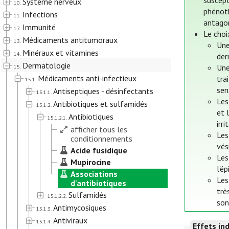
suscept
Système nerveux
10.
phénoth
Infections
11.
antagon
Immunité
12.
Le choi
Médicaments antitumoraux
13.
Une
Minéraux et vitamines
14.
der
Dermatologie
Une
15.
Médicaments anti-infectieux
tra
15.1.
sen
Antiseptiques - désinfectants
15.1.1.
Les
Antibiotiques et sulfamidés
15.1.2.
et 
Antibiotiques
15.1.2.1.
irr
afficher tous les
Les
conditionnements
vés
Acide fusidique
Les
Mupirocine
l'é
Associations
Les
d'antibiotiques
trè
Sulfamidés
15.1.2.2.
son
Antimycosiques
15.1.3.
Antiviraux
15.1.4.
Effets in