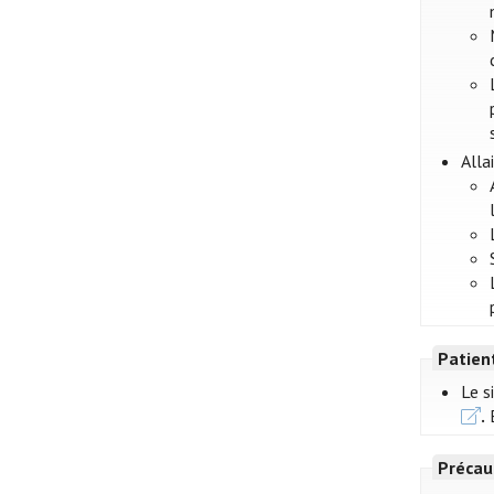
Alla
Patien
Le s
.
E
Précau