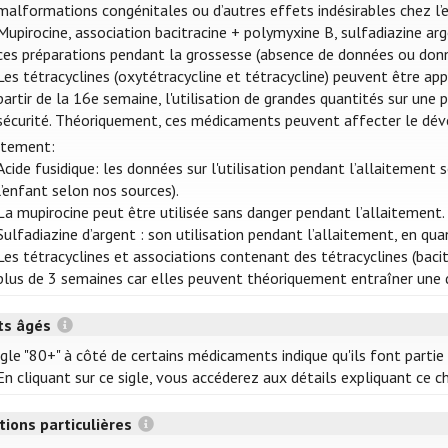
malformations congénitales ou d’autres effets indésirables chez l’
Mupirocine, association bacitracine + polymyxine B, sulfadiazine arge
ces préparations pendant la grossesse (absence de données ou donn
Les tétracyclines (oxytétracycline et tétracycline) peuvent être app
partir de la 16e semaine, l'utilisation de grandes quantités sur une
sécurité. Théoriquement, ces médicaments peuvent affecter le dé
itement:
Acide fusidique: les données sur l'utilisation pendant l’allaitement 
l’enfant selon nos sources).
La mupirocine peut être utilisée sans danger pendant l’allaitement.
Sulfadiazine d’argent : son utilisation pendant l’allaitement, en qu
Les tétracyclines et associations contenant des tétracyclines (baci
plus de 3 semaines car elles peuvent théoriquement entraîner une d
ts âgés
igle "80+" à côté de certains médicaments indique qu'ils font parti
n cliquant sur ce sigle, vous accéderez aux détails expliquant ce c
tions particulières