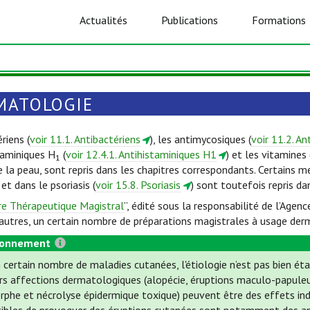
Actualités
Publications
Formations
MATOLOGIE
riens (
voir 11.1. Antibactériens
), les antimycosiques (
voir 11.2. A
staminiques H
(
voir 12.4.1. Antihistaminiques H1
) et les vitamines 
1
 la peau, sont repris dans les chapitres correspondants. Certains m
) et dans le psoriasis (
voir 15.8. Psoriasis
) sont toutefois repris da
re Thérapeutique Magistral
”, édité sous la responsabilité de l’Ag
e autres, un certain nombre de préparations magistrales à usage der
ionnement
 certain nombre de maladies cutanées, l'étiologie n’est pas bien éta
rs affections dermatologiques (alopécie, éruptions maculo-papuleu
phe et nécrolyse épidermique toxique) peuvent être des effets i