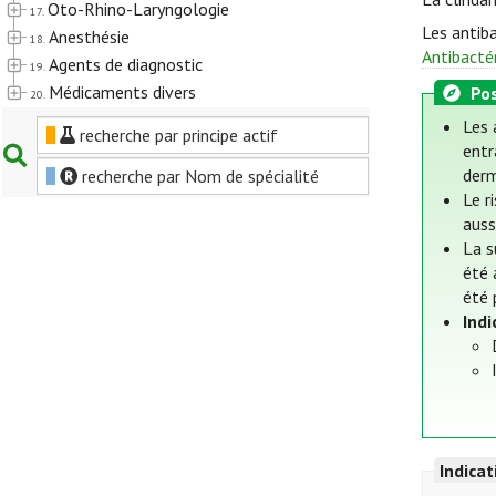
Oto-Rhino-Laryngologie
17.
Les antiba
Anesthésie
18.
Antibacté
Agents de diagnostic
19.
Médicaments divers
Pos
20.
Les 
recherche par principe actif
entr
derm
recherche par Nom de spécialité
Le r
auss
La s
été 
été 
Ind
Indica