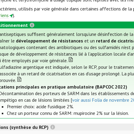
ctériens, utilisés par voie générale dans certaines affections de la 
riens
).
itionnement
antiseptiques suffisent généralement lorsqu’une désinfection de la p
aîner le
développement de résistances
et un
retard de cicatris
atologiques contenant des antibiotiques ou des sulfamidés n'est p
isque de développement de résistances lié à l’application locale d’
i être employés par voie générale.
ulfadiazine argentique est indiquée, selon le RCP, pour le traitemen
associée à un retard de cicatrisation en cas d’usage prolongé. La pl
prouvée.
ications principales en pratique ambulatoire (BAPCOC 2022)
Décontamination des porteurs de SARM dans les établissements de 
Impétigo en cas de lésions limitées [
voir aussi Folia de novembre 
Premier choix: acide fusidique 2%.
Chez un porteur connu de SARM: mupirocine 2% sur la lésion.
tions (synthèse du RCP)