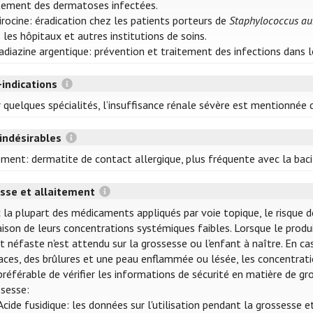
tement des dermatoses infectées.
rocine: éradication chez les patients porteurs de
Staphylococcus au
 les hôpitaux et autres institutions de soins.
adiazine argentique: prévention et traitement des infections dans l
-indications
 quelques spécialités, l’insuffisance rénale sévère est mentionnée d
 indésirables
ment: dermatite de contact allergique, plus fréquente avec la bacit
sse et allaitement
 la plupart des médicaments appliqués par voie topique, le risque d
aison de leurs concentrations systémiques faibles. Lorsque le produi
t néfaste n'est attendu sur la grossesse ou l'enfant à naître. En cas
aces, des brûlures et une peau enflammée ou lésée, les concentrat
préférable de vérifier les informations de sécurité en matière de 
sesse:
Acide fusidique: les données sur l'utilisation pendant la grossesse e