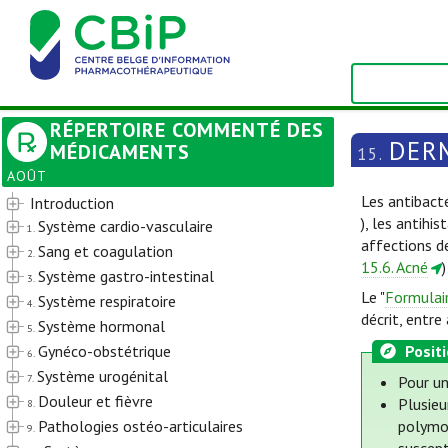
RÉPERTOIRE COMMENTÉ DES
DER
MÉDICAMENTS
15.
AOÛT
Les antibacté
Introduction
), les antihi
Système cardio-vasculaire
1.
affections de
Sang et coagulation
2.
15.6. Acné
Système gastro-intestinal
3.
Le "
Formulai
Système respiratoire
4.
décrit, entr
Système hormonal
5.
Gynéco-obstétrique
Posit
6.
Système urogénital
7.
Pour un
Douleur et fièvre
Plusieu
8.
Pathologies ostéo-articulaires
polymor
9.