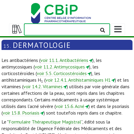
Afficher/m
la
Afficher/masquer
barre
la
DERMATOLOGIE
15.
de
table
navigation
des
Les antibactériens (
voir 11.1. Antibactériens
), les
matières
antimycosiques (
voir 11.2. Antimycosiques
), les
corticostéroïdes (
voir 5.5. Corticostéroïdes
), les
antihistaminiques H
(
voir 12.4.1. Antihistaminiques H1
) et les
1
vitamines (
voir 14.2. Vitamines
) utilisés par voie générale dans
certaines affections de la peau, sont repris dans les chapitres
correspondants. Certains médicaments à usage systémique
utilisés dans l’acné sévère (
voir 15.6. Acné
) et dans le psoriasis
(
voir 15.8. Psoriasis
) sont toutefois repris dans ce chapitre.
Le "
Formulaire Thérapeutique Magistral
”, édité sous la
responsabilité de l’Agence Fédérale des Médicaments et des