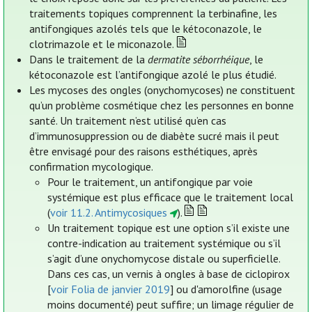
traitements topiques comprennent la terbinafine, les
antifongiques azolés tels que le kétoconazole, le
clotrimazole et le miconazole.
Dans le traitement de la
dermatite séborrhéique
, le
kétoconazole est l’antifongique azolé le plus étudié.
Les mycoses des ongles (onychomycoses) ne constituent
qu’un problème cosmétique chez les personnes en bonne
santé. Un traitement n’est utilisé qu’en cas
d’immunosuppression ou de diabète sucré mais il peut
être envisagé pour des raisons esthétiques, après
confirmation mycologique.
Pour le traitement, un antifongique par voie
systémique est plus efficace que le traitement local
(
voir 11.2. Antimycosiques
).
Un traitement topique est une option s’il existe une
contre-indication au traitement systémique ou s’il
s’agit d’une onychomycose distale ou superficielle.
Dans ces cas, un vernis à ongles à base de ciclopirox
[
voir Folia de janvier 2019
] ou d'amorolfine (usage
moins documenté) peut suffire; un limage régulier de