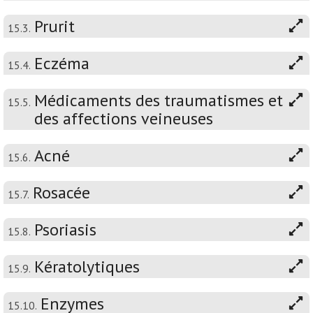
Prurit
15.3.
Eczéma
15.4.
Médicaments des traumatismes et
15.5.
des affections veineuses
Acné
15.6.
Rosacée
15.7.
Psoriasis
15.8.
Kératolytiques
15.9.
Enzymes
15.10.