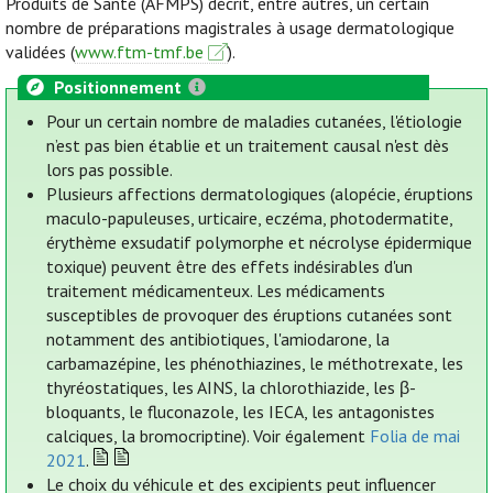
Produits de Santé (AFMPS) décrit, entre autres, un certain
nombre de préparations magistrales à usage dermatologique
validées (
www.ftm-tmf.be
).
Positionnement
Pour un certain nombre de maladies cutanées, l'étiologie
n’est pas bien établie et un traitement causal n'est dès
lors pas possible.
Plusieurs affections dermatologiques (alopécie, éruptions
maculo-papuleuses, urticaire, eczéma, photodermatite,
érythème exsudatif polymorphe et nécrolyse épidermique
toxique) peuvent être des effets indésirables d'un
traitement médicamenteux. Les médicaments
susceptibles de provoquer des éruptions cutanées sont
notamment des antibiotiques, l'amiodarone, la
carbamazépine, les phénothiazines, le méthotrexate, les
thyréostatiques, les AINS, la chlorothiazide, les β-
bloquants, le fluconazole, les IECA, les antagonistes
calciques, la bromocriptine). Voir également
Folia de mai
2021
.
Le choix du véhicule et des excipients peut influencer