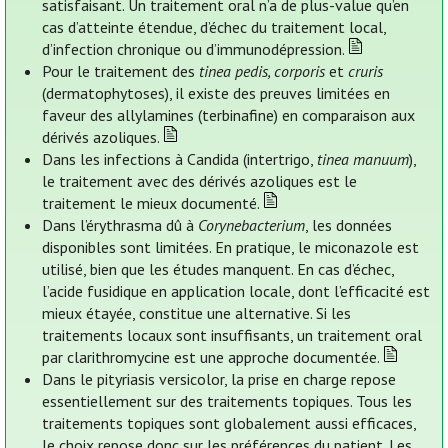
satisfaisant. Un traitement oral n’a de plus-value qu’en
cas d’atteinte étendue, d’échec du traitement local,
d’infection chronique ou d’immunodépression.
Pour le traitement des
tinea pedis, corporis
et
cruris
(dermatophytoses), il existe des preuves limitées en
faveur des allylamines (terbinafine) en comparaison aux
dérivés azoliques.
Dans les infections à Candida (intertrigo,
tinea manuum
),
le traitement avec des dérivés azoliques est le
traitement le mieux documenté.
Dans l’érythrasma dû à
Corynebacterium
, les données
disponibles sont limitées. En pratique, le miconazole est
utilisé, bien que les études manquent. En cas d’échec,
l’acide fusidique en application locale, dont l’efficacité est
mieux étayée, constitue une alternative. Si les
traitements locaux sont insuffisants, un traitement oral
par clarithromycine est une approche documentée.
Dans le pityriasis versicolor, la prise en charge repose
essentiellement sur des traitements topiques. Tous les
traitements topiques sont globalement aussi efficaces,
le choix repose donc sur les préférences du patient. Les