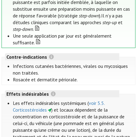
puissante est parfois initiée d’emblée, à laquelle on
substitue ensuite une préparation moins puissante en cas
de réponse favorable (stratégie
step-down
).Il n’y a pas
d’études cliniques comparant les approches
step-up
et
step-down
.
Une seule application par jour est généralement
suffisante.
Contre-indications
Infections cutanées bactériennes, virales ou mycosiques
non traitées.
Rosacée et dermatite périorale.
Effets indésirables
Les effets indésirables systémiques (
voir 5.5.
Corticostéroïdes
) et locaux dépendent de la
concentration en corticostéroïde et de la puissance de
celui-ci, du véhicule (une pommade est en général plus
puissante qu’une crème ou une lotion), de la durée du
traitement et de l’état de la peau mais aussi de la nature