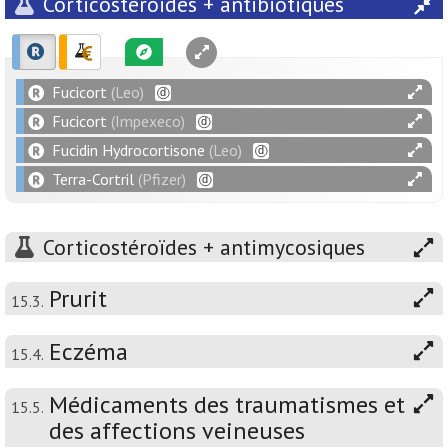
Corticostéroïdes + antibiotiques
Fucicort
(Leo)
Fucicort
(Impexeco)
Fucidin Hydrocortisone
(Leo)
Terra-Cortril
(Pfizer)
Corticostéroïdes + antimycosiques
Prurit
15.3.
Eczéma
15.4.
Médicaments des traumatismes et
15.5.
des affections veineuses