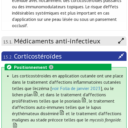
étendue avec notamment des corticostéroïdes puissants
ou des immunomodulateurs topiques. Le risque d'effets
indésirables systémiques est plus important en cas
d’application sur une peau lésée ou sous un pansement
occlusif.
Médicaments anti-infectieux
15.1.
Corticostéroïdes
15.2.
Positionnement
Les corticostéroïdes en application cutanée ont une place
dans le traitement d’affections inflammatoires cutanées
telles que l’eczéma [
voir Folia de janvier 2023
], ou le
lichen plan
, et dans le traitement d’affections
prolifératives telles que le psoriasis
, le traitement
d’affections auto-immunes telles que le lupus
érythémateux disséminé
et le traitement d’affections
malignes au stade précoce telles que le
mycosis fongoïde
.