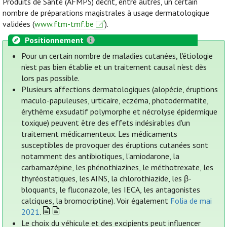
Produits de Santé (AFMPS) décrit, entre autres, un certain
nombre de préparations magistrales à usage dermatologique
validées (
www.ftm-tmf.be
).
Positionnement
Pour un certain nombre de maladies cutanées, l'étiologie
n’est pas bien établie et un traitement causal n'est dès
lors pas possible.
Plusieurs affections dermatologiques (alopécie, éruptions
maculo-papuleuses, urticaire, eczéma, photodermatite,
érythème exsudatif polymorphe et nécrolyse épidermique
toxique) peuvent être des effets indésirables d'un
traitement médicamenteux. Les médicaments
susceptibles de provoquer des éruptions cutanées sont
notamment des antibiotiques, l'amiodarone, la
carbamazépine, les phénothiazines, le méthotrexate, les
thyréostatiques, les AINS, la chlorothiazide, les β-
bloquants, le fluconazole, les IECA, les antagonistes
calciques, la bromocriptine). Voir également
Folia de mai
2021
.
Le choix du véhicule et des excipients peut influencer