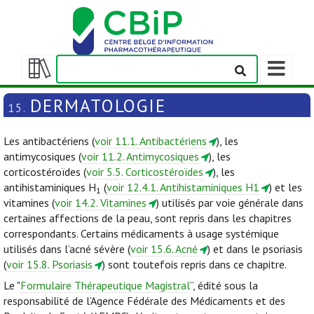
Afficher/m
la
Afficher/masquer
barre
la
DERMATOLOGIE
15.
de
table
navigation
des
Les antibactériens (
voir 11.1. Antibactériens
), les
matières
antimycosiques (
voir 11.2. Antimycosiques
), les
corticostéroïdes (
voir 5.5. Corticostéroïdes
), les
antihistaminiques H
(
voir 12.4.1. Antihistaminiques H1
) et les
1
vitamines (
voir 14.2. Vitamines
) utilisés par voie générale dans
certaines affections de la peau, sont repris dans les chapitres
correspondants. Certains médicaments à usage systémique
utilisés dans l’acné sévère (
voir 15.6. Acné
) et dans le psoriasis
(
voir 15.8. Psoriasis
) sont toutefois repris dans ce chapitre.
Le "
Formulaire Thérapeutique Magistral
”, édité sous la
responsabilité de l’Agence Fédérale des Médicaments et des