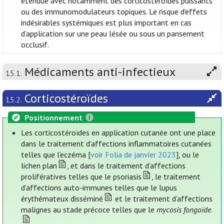
étendue avec notamment des corticostéroïdes puissants
ou des immunomodulateurs topiques. Le risque d'effets
indésirables systémiques est plus important en cas
d’application sur une peau lésée ou sous un pansement
occlusif.
Médicaments anti-infectieux
15.1.
Corticostéroïdes
15.2.
Positionnement
Les corticostéroïdes en application cutanée ont une place
dans le traitement d’affections inflammatoires cutanées
telles que l’eczéma [
voir Folia de janvier 2023
], ou le
lichen plan
, et dans le traitement d’affections
prolifératives telles que le psoriasis
, le traitement
d’affections auto-immunes telles que le lupus
érythémateux disséminé
et le traitement d’affections
malignes au stade précoce telles que le
mycosis fongoïde
.