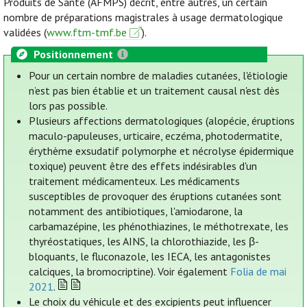
Produits de Santé (AFMPS) décrit, entre autres, un certain
nombre de préparations magistrales à usage dermatologique
validées (
www.ftm-tmf.be
).
Positionnement
Pour un certain nombre de maladies cutanées, l'étiologie
n’est pas bien établie et un traitement causal n'est dès
lors pas possible.
Plusieurs affections dermatologiques (alopécie, éruptions
maculo-papuleuses, urticaire, eczéma, photodermatite,
érythème exsudatif polymorphe et nécrolyse épidermique
toxique) peuvent être des effets indésirables d'un
traitement médicamenteux. Les médicaments
susceptibles de provoquer des éruptions cutanées sont
notamment des antibiotiques, l'amiodarone, la
carbamazépine, les phénothiazines, le méthotrexate, les
thyréostatiques, les AINS, la chlorothiazide, les β-
bloquants, le fluconazole, les IECA, les antagonistes
calciques, la bromocriptine). Voir également
Folia de mai
2021
.
Le choix du véhicule et des excipients peut influencer