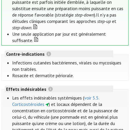
puissante est parfois initiée d’emblée, à laquelle on
substitue ensuite une préparation moins puissante en cas
de réponse favorable (stratégie
step-down
).Il n’y a pas
d’études cliniques comparant les approches
step-up
et
step-down
.
Une seule application par jour est généralement
suffisante.
Contre-indications
Infections cutanées bactériennes, virales ou mycosiques
non traitées.
Rosacée et dermatite périorale.
Effets indésirables
Les effets indésirables systémiques (
voir 5.5.
Corticostéroïdes
) et locaux dépendent de la
concentration en corticostéroïde et de la puissance de
celui-ci, du véhicule (une pommade est en général plus
puissante qu’une crème ou une lotion), de la durée du
traitement et de l’état de la peau mais aussi de la nature