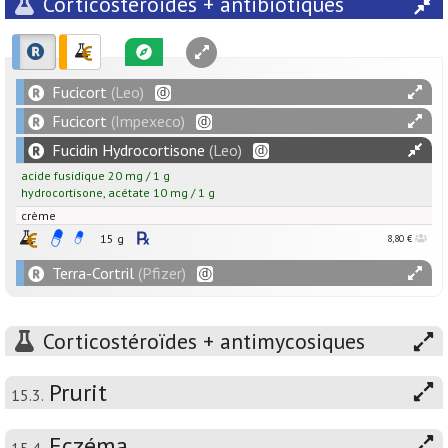
Corticostéroïdes + antibiotiques
Fucicort
(Leo)
Fucicort
(Impexeco)
Fucidin Hydrocortisone
(Leo)
acide fusidique
20
mg
/
1
g
hydrocortisone
,
acétate
10
mg
/
1
g
crème
15 g
8,80 €
Terra-Cortril
(Pfizer)
Corticostéroïdes + antimycosiques
Prurit
15.3.
Eczéma
15.4.