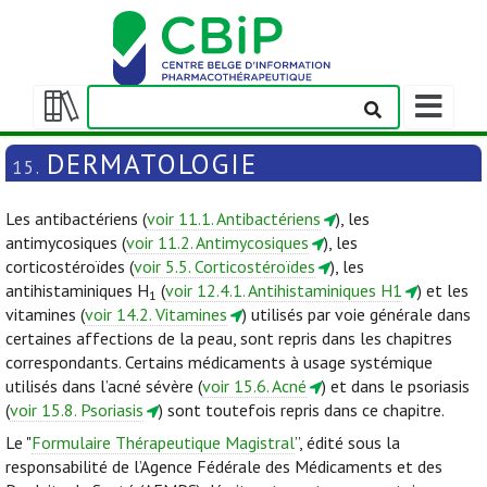
Afficher/m
la
Afficher/masquer
barre
la
DERMATOLOGIE
15.
de
table
navigation
des
Les antibactériens (
voir 11.1. Antibactériens
), les
matières
antimycosiques (
voir 11.2. Antimycosiques
), les
corticostéroïdes (
voir 5.5. Corticostéroïdes
), les
antihistaminiques H
(
voir 12.4.1. Antihistaminiques H1
) et les
1
vitamines (
voir 14.2. Vitamines
) utilisés par voie générale dans
certaines affections de la peau, sont repris dans les chapitres
correspondants. Certains médicaments à usage systémique
utilisés dans l’acné sévère (
voir 15.6. Acné
) et dans le psoriasis
(
voir 15.8. Psoriasis
) sont toutefois repris dans ce chapitre.
Le "
Formulaire Thérapeutique Magistral
”, édité sous la
responsabilité de l’Agence Fédérale des Médicaments et des