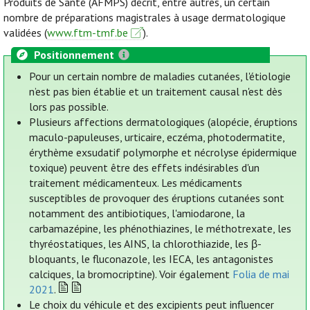
Produits de Santé (AFMPS) décrit, entre autres, un certain
nombre de préparations magistrales à usage dermatologique
validées (
www.ftm-tmf.be
).
Positionnement
Pour un certain nombre de maladies cutanées, l'étiologie
n’est pas bien établie et un traitement causal n'est dès
lors pas possible.
Plusieurs affections dermatologiques (alopécie, éruptions
maculo-papuleuses, urticaire, eczéma, photodermatite,
érythème exsudatif polymorphe et nécrolyse épidermique
toxique) peuvent être des effets indésirables d'un
traitement médicamenteux. Les médicaments
susceptibles de provoquer des éruptions cutanées sont
notamment des antibiotiques, l'amiodarone, la
carbamazépine, les phénothiazines, le méthotrexate, les
thyréostatiques, les AINS, la chlorothiazide, les β-
bloquants, le fluconazole, les IECA, les antagonistes
calciques, la bromocriptine). Voir également
Folia de mai
2021
.
Le choix du véhicule et des excipients peut influencer