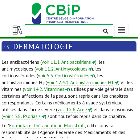
Afficher/m
la
Afficher/masquer
barre
la
DERMATOLOGIE
15.
de
table
navigation
des
Les antibactériens (
voir 11.1. Antibactériens
), les
matières
antimycosiques (
voir 11.2. Antimycosiques
), les
corticostéroïdes (
voir 5.5. Corticostéroïdes
), les
antihistaminiques H
(
voir 12.4.1. Antihistaminiques H1
) et les
1
vitamines (
voir 14.2. Vitamines
) utilisés par voie générale dans
certaines affections de la peau, sont repris dans les chapitres
correspondants. Certains médicaments à usage systémique
utilisés dans l’acné sévère (
voir 15.6. Acné
) et dans le psoriasis
(
voir 15.8. Psoriasis
) sont toutefois repris dans ce chapitre.
Le "
Formulaire Thérapeutique Magistral
”, édité sous la
responsabilité de l’Agence Fédérale des Médicaments et des