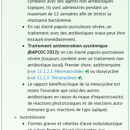
combinés avec des agents non antibiotiques
topiques. Ils sont administrés pendant un
maximum de 12 semaines afin de limiter la
résistance bactérienne.
En cas d'acné papulo-pustuleuse sévère, un
traitement avec des antibiotiques oraux peut être
instauré immédiatement.
Traitement antimicrobien systémique
(BAPCOC 2022):
en cas d’acné papulo-pustuleuse
sévère (toujours combiné avec un traitement non
antibiotique local). Premier choix: azithromycine
(
voir 11.1.2.2. Néomacrolides
) ou doxycycline
(
voir 11.1.3. Tétracyclines
).
Le rapport bénéfice/risque de la minocycline est
moins favorable que celui des autres
antibiotiques en raison du risque d’hépatotoxicité,
de réactions phototoxiques et de réactions auto-
immunes (p.ex. réactions de type lupique).
Isotrétinoïne
Formes graves et rebelles d'acné nodulokystique
et autres formes d'acné résistantes aux