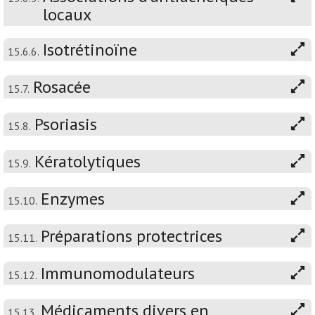
locaux
Isotrétinoïne
15.6.6.
Rosacée
15.7.
Psoriasis
15.8.
Kératolytiques
15.9.
Enzymes
15.10.
Préparations protectrices
15.11.
Immunomodulateurs
15.12.
Médicaments divers en
15.13.