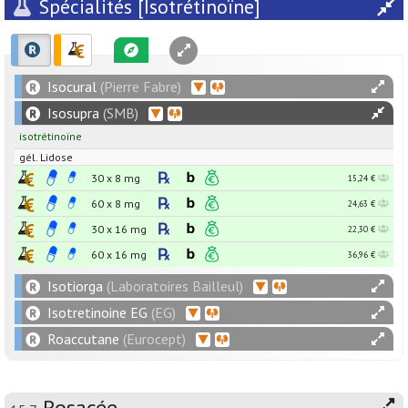
Spécialités [Isotrétinoïne]
Isocural
(Pierre Fabre)
Isosupra
(SMB)
isotrétinoïne
gél. Lidose
30 x
8
mg
15,24 €
60 x
8
mg
24,63 €
30 x
16
mg
22,30 €
60 x
16
mg
36,96 €
Isotiorga
(Laboratoires Bailleul)
Isotretinoine EG
(EG)
Roaccutane
(Eurocept)
Rosacée