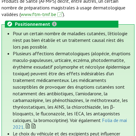
Produits de Santé (AFMPS) décrit, entre autres, un certain
nombre de préparations magistrales à usage dermatologique
validées (
www.ftm-tmf.be
).
Positionnement
Pour un certain nombre de maladies cutanées, l'étiologie
n’est pas bien établie et un traitement causal n'est dès
lors pas possible.
Plusieurs affections dermatologiques (alopécie, éruptions
maculo-papuleuses, urticaire, eczéma, photodermatite,
érythème exsudatif polymorphe et nécrolyse épidermique
toxique) peuvent être des effets indésirables d'un
traitement médicamenteux. Les médicaments
susceptibles de provoquer des éruptions cutanées sont
notamment des antibiotiques, l'amiodarone, la
carbamazépine, les phénothiazines, le méthotrexate, les
thyréostatiques, les AINS, la chlorothiazide, les β-
bloquants, le fluconazole, les IECA, les antagonistes
calciques, la bromocriptine). Voir également
Folia de mai
2021
.
Le choix du véhicule et des excipients peut influencer