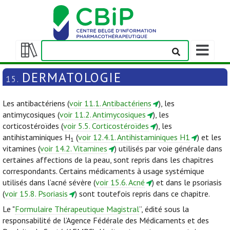
Afficher/m
la
Afficher/masquer
barre
la
DERMATOLOGIE
15.
de
table
navigation
des
Les antibactériens (
voir 11.1. Antibactériens
), les
matières
antimycosiques (
voir 11.2. Antimycosiques
), les
corticostéroïdes (
voir 5.5. Corticostéroïdes
), les
antihistaminiques H
(
voir 12.4.1. Antihistaminiques H1
) et les
1
vitamines (
voir 14.2. Vitamines
) utilisés par voie générale dans
certaines affections de la peau, sont repris dans les chapitres
correspondants. Certains médicaments à usage systémique
utilisés dans l’acné sévère (
voir 15.6. Acné
) et dans le psoriasis
(
voir 15.8. Psoriasis
) sont toutefois repris dans ce chapitre.
Le "
Formulaire Thérapeutique Magistral
”, édité sous la
responsabilité de l’Agence Fédérale des Médicaments et des