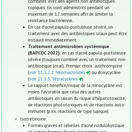
combinés avec des agents non antibiotiques
topiques. Ils sont administrés pendant un
maximum de 12 semaines afin de limiter la
résistance bactérienne.
En cas d'acné papulo-pustuleuse sévère, un
traitement avec des antibiotiques oraux peut être
instauré immédiatement.
Traitement antimicrobien systémique
(BAPCOC 2022):
en cas d’acné papulo-pustuleuse
sévère (toujours combiné avec un traitement non
antibiotique local). Premier choix: azithromycine
(
voir 11.1.2.2. Néomacrolides
) ou doxycycline
(
voir 11.1.3. Tétracyclines
).
Le rapport bénéfice/risque de la minocycline est
moins favorable que celui des autres
antibiotiques en raison du risque d’hépatotoxicité,
de réactions phototoxiques et de réactions auto-
immunes (p.ex. réactions de type lupique).
Isotrétinoïne
Formes graves et rebelles d'acné nodulokystique
et autres formes d'acné résistantes aux