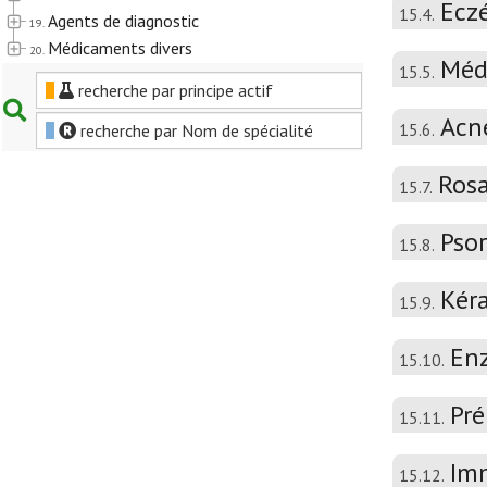
Ecz
15.4.
Agents de diagnostic
19.
Médicaments divers
20.
Méd
15.5.
recherche par principe actif
Acn
15.6.
recherche par Nom de spécialité
Ros
15.7.
Psor
15.8.
Kér
15.9.
En
15.10.
Pré
15.11.
Im
15.12.