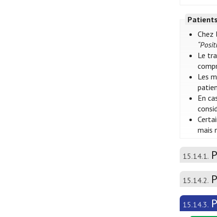
Patient
Chez 
“Posi
Le tr
compre
Les m
patie
En ca
consi
Certa
mais n
P
15.14.1.
P
15.14.2.
P
15.14.3.