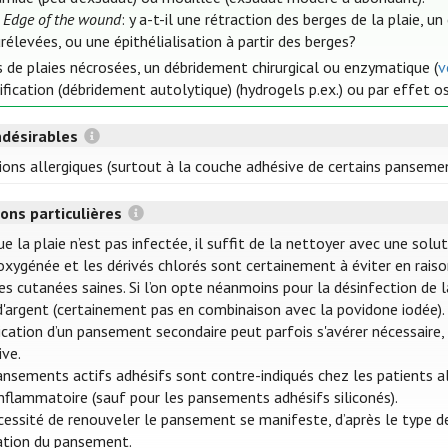
:
Edge of the wound
: y a-t-il une rétraction des berges de la plaie,
rélevées, ou une épithélialisation à partir des berges?
s de plaies nécrosées, un débridement chirurgical ou enzymatique (
v
ification (débridement autolytique) (hydrogels p.ex.) ou par effet o
ndésirables
ions allergiques (surtout à la couche adhésive de certains pansemen
ons particulières
e la plaie n’est pas infectée, il suffit de la nettoyer avec une sol
oxygénée et les dérivés chlorés sont certainement à éviter en raison
les cutanées saines. Si l’on opte néanmoins pour la désinfection de 
d'argent (certainement pas en combinaison avec la povidone iodée).
lication d’un pansement secondaire peut parfois s'avérer nécessaire
ive.
ansements actifs adhésifs sont contre-indiqués chez les patients al
inflammatoire (sauf pour les pansements adhésifs siliconés).
cessité de renouveler le pansement se manifeste, d’après le type 
ation du pansement.