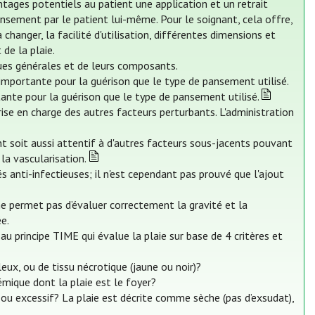
tages potentiels au patient une application et un retrait
ansement par le patient lui-même. Pour le soignant, cela offre,
nger, la facilité d'utilisation, différentes dimensions et
de la plaie.
ques générales et de leurs composants.
 importante pour la guérison que le type de pansement utilisé.
tante pour la guérison que le type de pansement utilisé.
rise en charge des autres facteurs perturbants. L'administration
nt soit aussi attentif à d'autres facteurs sous-jacents pouvant
la vascularisation.
s anti-infectieuses; il n'est cependant pas prouvé que l'ajout
) ne permet pas d’évaluer correctement la gravité et la
ée.
au principe TIME qui évalue la plaie sur base de 4 critères et
leux, ou de tissu nécrotique (jaune ou noir)?
témique dont la plaie est le foyer?
nt ou excessif? La plaie est décrite comme sèche (pas d’exsudat),