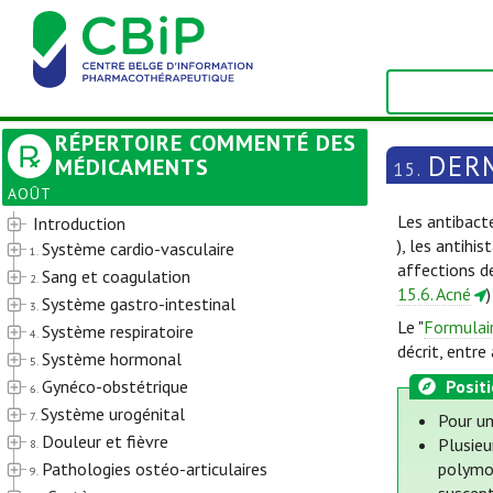
RÉPERTOIRE COMMENTÉ DES
DER
MÉDICAMENTS
15.
AOÛT
Les antibacté
Introduction
), les antihi
Système cardio-vasculaire
1.
affections de
Sang et coagulation
2.
15.6. Acné
Système gastro-intestinal
3.
Le "
Formulai
Système respiratoire
4.
décrit, entr
Système hormonal
5.
Gynéco-obstétrique
Posit
6.
Système urogénital
7.
Pour un
Douleur et fièvre
Plusieu
8.
Pathologies ostéo-articulaires
polymor
9.