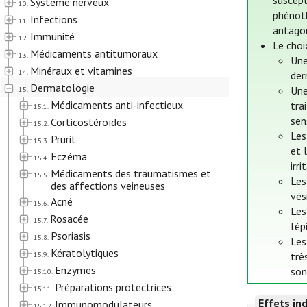
suscept
Système nerveux
10.
phénoth
Infections
11.
antagon
Immunité
12.
Le choi
Médicaments antitumoraux
13.
Une
Minéraux et vitamines
14.
der
Dermatologie
Une
15.
Médicaments anti-infectieux
tra
15.1.
sen
Corticostéroïdes
15.2.
Les
Prurit
15.3.
et 
Eczéma
15.4.
irr
Médicaments des traumatismes et
15.5.
Les
des affections veineuses
vés
Acné
15.6.
Les
Rosacée
15.7.
l'é
Psoriasis
15.8.
Les
Kératolytiques
15.9.
trè
Enzymes
son
15.10.
Préparations protectrices
15.11.
Effets in
Immunomodulateurs
15.12.