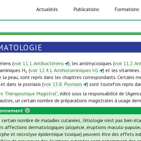
Actualités
Publications
Formations
MATOLOGIE
riens (
voir 11.1. Antibactériens
), les antimycosiques (
voir 11.2. A
staminiques H
(
voir 12.4.1. Antihistaminiques H1
) et les vitamines 
1
 la peau, sont repris dans les chapitres correspondants. Certains m
) et dans le psoriasis (
voir 15.8. Psoriasis
) sont toutefois repris da
re Thérapeutique Magistral
”, édité sous la responsabilité de l’Ag
e autres, un certain nombre de préparations magistrales à usage der
ionnement
 certain nombre de maladies cutanées, l'étiologie n’est pas bien éta
rs affections dermatologiques (alopécie, éruptions maculo-papuleu
phe et nécrolyse épidermique toxique) peuvent être des effets i