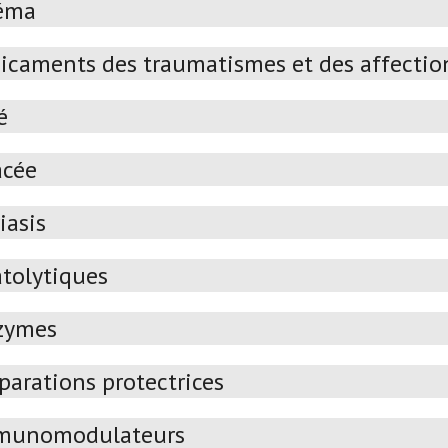
éma
icaments des traumatismes et des affectio
é
acée
iasis
atolytiques
zymes
parations protectrices
munomodulateurs