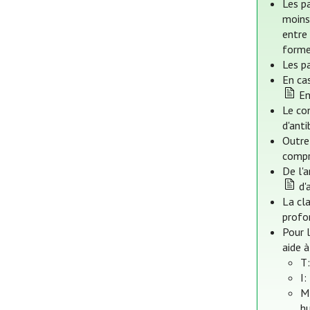
Les p
moins
entre
formes
Les p
En ca
En 
Le con
d'anti
Outre
compr
De l'a
d'a
La cla
profon
Pour l
aide à
T
I:
M
h