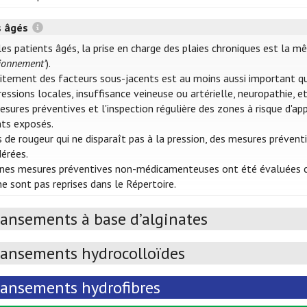
s âgés
les patients âgés, la prise en charge des plaies chroniques est la m
tionnement’
).
aitement des facteurs sous-jacents est au moins aussi important que
ssions locales, insuffisance veineuse ou artérielle, neuropathie, et
esures préventives et l'inspection régulière des zones à risque d'ap
nts exposés.
s de rougeur qui ne disparaît pas à la pression, des mesures préve
dérées.
ines mesures préventives non-médicamenteuses ont été évaluées clini
e sont pas reprises dans le Répertoire.
ansements à base d’alginates
ansements hydrocolloïdes
ansements hydrofibres