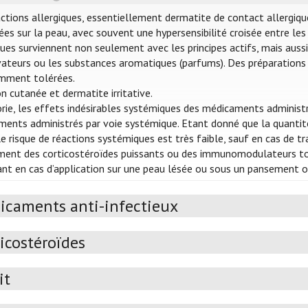
ctions allergiques, essentiellement dermatite de contact allergiq
ées sur la peau, avec souvent une hypersensibilité croisée entre l
ques surviennent non seulement avec les principes actifs, mais auss
ateurs ou les substances aromatiques (parfums). Des préparations
emment tolérées.
ion cutanée et dermatite irritative.
rie, les effets indésirables systémiques des médicaments administ
ents administrés par voie systémique. Etant donné que la quantité
 le risque de réactions systémiques est très faible, sauf en cas de
nt des corticostéroïdes puissants ou des immunomodulateurs topiq
nt en cas d’application sur une peau lésée ou sous un pansement oc
icaments anti-infectieux
icostéroïdes
it