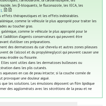
ibiotiques, l'amiodarone, la carbamazépine, les
iazide, les β-bloquants, le fluconazole, les IECA, les
21
.
s effets thérapeutiques et les effets indésirables.
lénique, comme le véhicule le plus approprié pour traiter les
ades au toucher gras.
 galénique, comme le véhicule le plus approprié pour le
 l'addition d'agents conservateurs qui peuvent être
 avant d’utiliser ces préparations.
tement des dermatoses du cuir chevelu et autres zones pileuses
uvent de l'alcool et du propylèneglycol qui peuvent causer une
 peau érodée ou fissurée.
 Elles sont utiles dans les dermatoses bulleuses ou
ération dans les plis cutanés.
s aqueuses en cas de peau intacte; si la couche cornée de
eut provoquer une douleur aiguë.
 que les solutions. Les émulsions déposent un film lipidique
rmer des agglomérats avec les sécrétions de la peau et ne