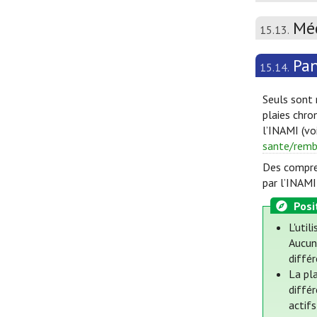
Méd
15.13.
Pan
15.14.
Seuls sont 
plaies chro
l’INAMI (vo
sante/remb
Des compres
par l’INAM
Posi
L'util
Aucun
diffé
La pl
diffé
actif