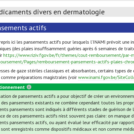
icaments divers en dermatologie
sements actifs
repris ici les pansements actifs pour lesquels l’INAMI prévoit une i
niques (des plaies insuffisamment guéries après 6 semaines de trait
ir
https://www.riziv.fgov.be/fr/themes/cout-remboursement/par-
oursement/Pages/remboursement-pansements-actifs-plaies-chron
ses de gaze stériles classiques et absorbantes, certains types d
I comme préparations magistrales (voir
www.inami.fgov.be/SiteColl
tionnement
isation de pansements actifs a pour objectif de créer un environnem
 des pansements existants ne combine cependant toutes les propriét
rents pansements sont indiqués à différents stades de guérison de l
ace de ces pansements actifs n’est souvent pas claire: on manque d’
rents pansements actifs, ou ayant évalué leur efficacité par rappo
s sont enregistrés comme dispositifs médicaux et non comme médi