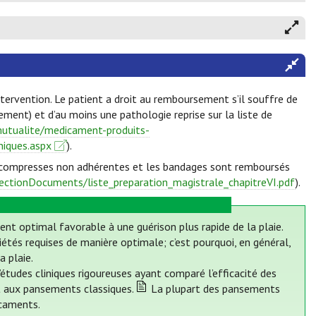
ntervention. Le patient a droit au remboursement s’il souffre de
ement) et d’au moins une pathologie reprise sur la liste de
mutualite/medicament-produits-
iques.aspx
).
e compresses non adhérentes et les bandages sont remboursés
ectionDocuments/liste_preparation_magistrale_chapitreVI.pdf
).
ent optimal favorable à une guérison plus rapide de la plaie.
és requises de manière optimale; c’est pourquoi, en général,
a plaie.
études cliniques rigoureuses ayant comparé l’efficacité des
rt aux pansements classiques.
La plupart des pansements
caments.