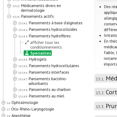
Médicaments divers en
Des réa
15.13.
dermatologie
appliqu
Pansements actifs
15.14.
allergi
Pansements à base d’alginates
conserv
15.14.1.
Pansements hydrocolloïdes
différ
15.14.2.
Irritat
Pansements hydrofibres
15.14.3.
En théo
afficher tous les
médicam
conditionnements
faible,
Spécialités
notamme
Hydrogels
15.14.4.
importa
Pansements hydrocellulaires
15.14.5.
Pansements interfaces
15.14.6.
Méd
Pansements bactério-
15.1.
15.14.7.
adsorbants
Pansements au charbon
15.14.8.
Cort
15.2.
Pansements au miel
15.14.9.
Ophtalmologie
16.
Prur
15.3.
Oto-Rhino-Laryngologie
17.
Anesthésie
18.