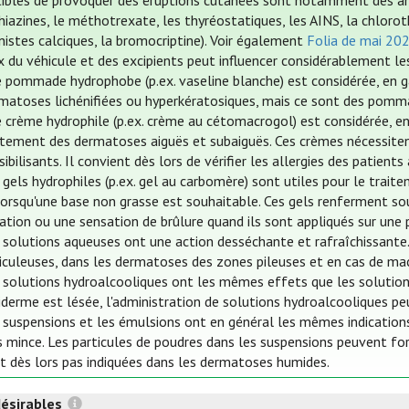
ibles de provoquer des éruptions cutanées sont notamment des ant
iazines, le méthotrexate, les thyréostatiques, les AINS, la chloroth
istes calciques, la bromocriptine). Voir également
Folia de mai 20
x du véhicule et des excipients peut influencer considérablement le
 pommade hydrophobe (p.ex. vaseline blanche) est considérée, en ga
matoses lichénifiées ou hyperkératosiques, mais ce sont des pomm
 crème hydrophile (p.ex. crème au cétomacrogol) est considérée, en
itement des dermatoses aiguës et subaiguës. Ces crèmes nécessitent
sibilisants. Il convient dès lors de vérifier les allergies des patients
 gels hydrophiles (p.ex. gel au carbomère) sont utiles pour le trai
lorsqu'une base non grasse est souhaitable. Ces gels renferment so
itation ou une sensation de brûlure quand ils sont appliqués sur une
 solutions aqueuses ont une action desséchante et rafraîchissante.
iculeuses, dans les dermatoses des zones pileuses et en cas de mac
 solutions hydroalcooliques ont les mêmes effets que les solution
piderme est lésée, l'administration de solutions hydroalcooliques p
 suspensions et les émulsions ont en général les mêmes indications
s mince. Les particules de poudres dans les suspensions peuvent fo
t dès lors pas indiquées dans les dermatoses humides.
désirables