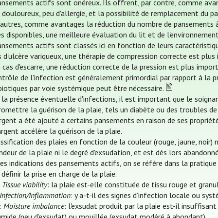
ansements actifs sont onéreux. Ils offrent, par contre, comme avan
 douloureux, peu d'allergie, et la possibilité de remplacement du p
 autres, comme avantages la réduction du nombre de pansements à cha
 disponibles, une meilleure évaluation du lit et de l'environnement 
ansements actifs sont classés ici en fonction de leurs caractéristi
s d'ulcère variqueux, une thérapie de compression correcte est plus
cas d'escarre, une réduction correcte de la pression est plus impor
trôle de l'infection est généralement primordial par rapport à la p
biotiques par voie systémique peut être nécessaire.
 la présence éventuelle d'infections, il est important que le soigna
omettre la guérison de la plaie, tels un diabète ou des troubles de 
rgent a été ajouté à certains pansements en raison de ses propriété
rgent accélère la guérison de la plaie.
ssification des plaies en fonction de la couleur (rouge, jaune, noir
deur de la plaie ni le degré d'exsudation, et est dès lors abandonn
es indications des pansements actifs, on se réfère dans la pratique 
 définir la prise en charge de la plaie.
:
Tissue viability
: la plaie est-elle constituée de tissu rouge et granu
Infection/Inflammation
: y a-t-il des signes d’infection locale ou sys
:
Moisture imbalance
: l'exsudat produit par la plaie est-il insuffisa
umide (peu d’exsudat) ou mouillée (exsudat modéré à abondant).