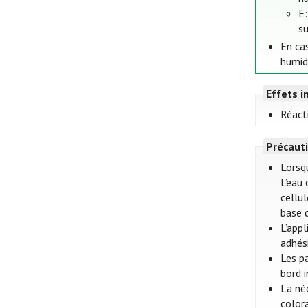
E
su
En ca
humid
Effets i
Réact
Précauti
Lorsqu
L’eau 
cellu
base 
L’app
adhés
Les p
bord 
La né
color