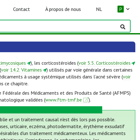
Contact
À propos de nous
NL
P
ntimycosiques
), les corticostéroïdes (
voir 5.5. Corticostéroïdes
(
voir 14.2. Vitamines
) utilisés par voie générale dans certaines
édicaments à usage systémique utilisés dans l’acné sévère (
voir
ns ce chapitre.
ence Fédérale des Médicaments et des Produits de Santé (AFMPS)
matologique validées (
www.ftm-tmf.be
).
blie et un traitement causal n'est dès lors pas possible.
ses, urticaire, eczéma, photodermatite, érythème exsudatif
ndésirables d'un traitement médicamenteux. Les médicaments