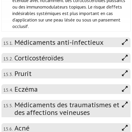
étendue avec notamment des corticostéroïdes puissants
ou des immunomodulateurs topiques. Le risque d'effets
indésirables systémiques est plus important en cas
d’application sur une peau lésée ou sous un pansement
occlusif.
Médicaments anti-infectieux
15.1.
Corticostéroïdes
15.2.
Prurit
15.3.
Eczéma
15.4.
Médicaments des traumatismes et
15.5.
des affections veineuses
Acné
15.6.