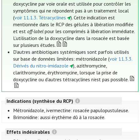
doxycycline par voie orale est utilisée pour contrôler les
symptômes qui ne répondent pas à un traitement local
(
voir 11.1.3. Tétracyclines
). Cette indication est
mentionnée dans le RCP des gélules à libération modifiée
et est
off-label
pour les comprimés à libération immédiate.
L’utilisation de la doxycycline dans la rosacée est basée
sur plusieurs études.
D’autres antibiotiques systémiques sont parfois utilisés
sur base de données limitées: métronidazole (
voir 11.3.3.
Dérivés du nitro-imidazole
), azithromycine,
clarithromycine, érythromycine, lorsque la prise de
doxycycline ou d’autres tétracyclines n’est pas possible.
Indications (synthèse du RCP)
Métronidazole, ivermectine: rosacée papulopustuleuse.
Brimonidine: aussi érythème dû à la rosacée.
Effets indésirables