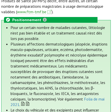
Produits de Santé (AFMPS) décrit, entre autres, un certain
nombre de préparations magistrales à usage dermatologique
validées (
www.ftm-tmf.be
).
Positionnement
Pour un certain nombre de maladies cutanées, l'étiologie
n’est pas bien établie et un traitement causal n'est dès
lors pas possible.
Plusieurs affections dermatologiques (alopécie, éruptions
maculo-papuleuses, urticaire, eczéma, photodermatite,
érythème exsudatif polymorphe et nécrolyse épidermique
toxique) peuvent être des effets indésirables d'un
traitement médicamenteux. Les médicaments
susceptibles de provoquer des éruptions cutanées sont
notamment des antibiotiques, l'amiodarone, la
carbamazépine, les phénothiazines, le méthotrexate, les
thyréostatiques, les AINS, la chlorothiazide, les β-
bloquants, le fluconazole, les IECA, les antagonistes
calciques, la bromocriptine). Voir également
Folia de mai
2021
.
Le choix du véhicule et des excipients peut influencer