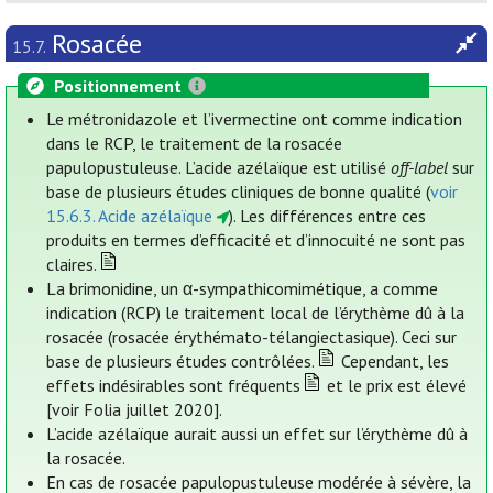
Rosacée
15.7.
Positionnement
Le métronidazole et l’ivermectine ont comme indication
dans le RCP, le traitement de la rosacée
papulopustuleuse. L’acide azélaïque est utilisé
off-label
sur
base de plusieurs études cliniques de bonne qualité (
voir
15.6.3. Acide azélaïque
). Les différences entre ces
produits en termes d’efficacité et d’innocuité ne sont pas
claires.
La brimonidine, un α-sympathicomimétique, a comme
indication (RCP) le traitement local de l’érythème dû à la
rosacée (rosacée érythémato-télangiectasique). Ceci sur
base de plusieurs études contrôlées.
Cependant, les
effets indésirables sont fréquents
et le prix est élevé
[voir Folia juillet 2020].
L’acide azélaïque aurait aussi un effet sur l’érythème dû à
la rosacée.
En cas de rosacée papulopustuleuse modérée à sévère, la