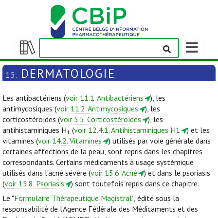
Afficher/m
la
Afficher/masquer
barre
la
DERMATOLOGIE
15.
de
table
navigation
des
Les antibactériens (
voir 11.1. Antibactériens
), les
matières
antimycosiques (
voir 11.2. Antimycosiques
), les
corticostéroïdes (
voir 5.5. Corticostéroïdes
), les
antihistaminiques H
(
voir 12.4.1. Antihistaminiques H1
) et les
1
vitamines (
voir 14.2. Vitamines
) utilisés par voie générale dans
certaines affections de la peau, sont repris dans les chapitres
correspondants. Certains médicaments à usage systémique
utilisés dans l’acné sévère (
voir 15.6. Acné
) et dans le psoriasis
(
voir 15.8. Psoriasis
) sont toutefois repris dans ce chapitre.
Le "
Formulaire Thérapeutique Magistral
”, édité sous la
responsabilité de l’Agence Fédérale des Médicaments et des