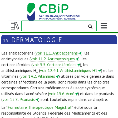
Afficher/m
la
Afficher/masquer
barre
la
DERMATOLOGIE
15.
de
table
navigation
des
Les antibactériens (
voir 11.1. Antibactériens
), les
matières
antimycosiques (
voir 11.2. Antimycosiques
), les
corticostéroïdes (
voir 5.5. Corticostéroïdes
), les
antihistaminiques H
(
voir 12.4.1. Antihistaminiques H1
) et les
1
vitamines (
voir 14.2. Vitamines
) utilisés par voie générale dans
certaines affections de la peau, sont repris dans les chapitres
correspondants. Certains médicaments à usage systémique
utilisés dans l’acné sévère (
voir 15.6. Acné
) et dans le psoriasis
(
voir 15.8. Psoriasis
) sont toutefois repris dans ce chapitre.
Le "
Formulaire Thérapeutique Magistral
”, édité sous la
responsabilité de l’Agence Fédérale des Médicaments et des