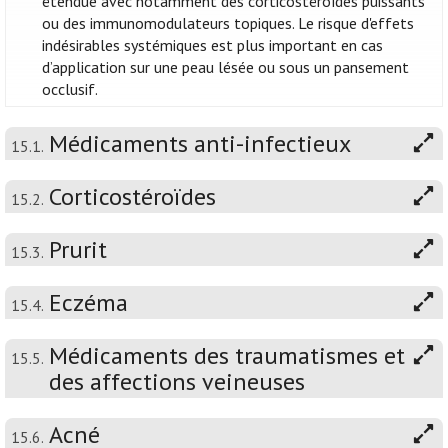
étendue avec notamment des corticostéroïdes puissants
ou des immunomodulateurs topiques. Le risque d'effets
indésirables systémiques est plus important en cas
d’application sur une peau lésée ou sous un pansement
occlusif.
Médicaments anti-infectieux
15.1.
Corticostéroïdes
15.2.
Prurit
15.3.
Eczéma
15.4.
Médicaments des traumatismes et
15.5.
des affections veineuses
Acné
15.6.