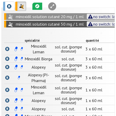
minoxidil solution cutané 20 mg / 1 ml
no switch: lo
minoxidil solution cutané 50 mg / 1 ml
no switch: lo
spécialité
quantité
Minoxidil
sol. cut. (pompe
3 x 60 ml
doseuse)
Leman
Minoxidil Biorga
sol. cut.
3 x 60 ml
sol. cut. (pompe
Alopexy
3 x 60 ml
doseuse)
Alopexy (PI-
sol. cut. (pompe
3 x 60 ml
doseuse)
Pharma)
Minoxidil
sol. cut. (pompe
1 x 60 ml
doseuse)
Leman
sol. cut. (pompe
Alopexy
1 x 60 ml
doseuse)
Alopexy
sol. cut.
1 x 60 ml