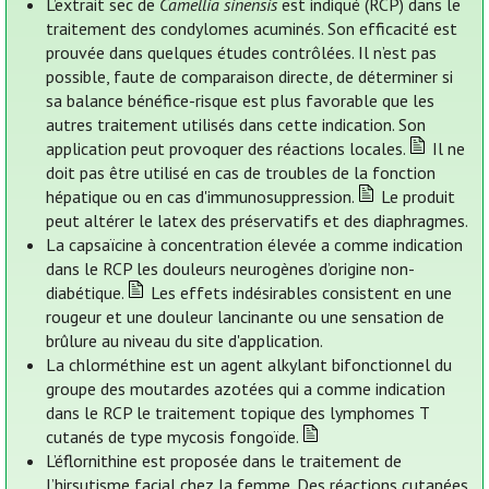
L’extrait sec de
Camellia sinensis
est indiqué (RCP) dans le
traitement des condylomes acuminés. Son efficacité est
prouvée dans quelques études contrôlées. Il n’est pas
possible, faute de comparaison directe, de déterminer si
sa balance bénéfice-risque est plus favorable que les
autres traitement utilisés dans cette indication. Son
application peut provoquer des réactions locales.
Il ne
doit pas être utilisé en cas de troubles de la fonction
hépatique ou en cas d'immunosuppression.
Le produit
peut altérer le latex des préservatifs et des diaphragmes.
La capsaïcine à concentration élevée a comme indication
dans le RCP les douleurs neurogènes d’origine non-
diabétique.
Les effets indésirables consistent en une
rougeur et une douleur lancinante ou une sensation de
brûlure au niveau du site d'application.
La chlorméthine est un agent alkylant bifonctionnel du
groupe des moutardes azotées qui a comme indication
dans le RCP le traitement topique des lymphomes T
cutanés de type mycosis fongoïde.
L’éflornithine est proposée dans le traitement de
l’hirsutisme facial chez la femme. Des réactions cutanées