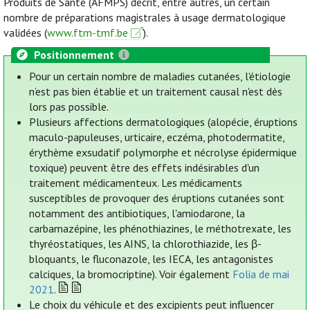
Produits de Santé (AFMPS) décrit, entre autres, un certain
nombre de préparations magistrales à usage dermatologique
validées (
www.ftm-tmf.be
).
Positionnement
Pour un certain nombre de maladies cutanées, l'étiologie
n’est pas bien établie et un traitement causal n'est dès
lors pas possible.
Plusieurs affections dermatologiques (alopécie, éruptions
maculo-papuleuses, urticaire, eczéma, photodermatite,
érythème exsudatif polymorphe et nécrolyse épidermique
toxique) peuvent être des effets indésirables d'un
traitement médicamenteux. Les médicaments
susceptibles de provoquer des éruptions cutanées sont
notamment des antibiotiques, l'amiodarone, la
carbamazépine, les phénothiazines, le méthotrexate, les
thyréostatiques, les AINS, la chlorothiazide, les β-
bloquants, le fluconazole, les IECA, les antagonistes
calciques, la bromocriptine). Voir également
Folia de mai
2021
.
Le choix du véhicule et des excipients peut influencer