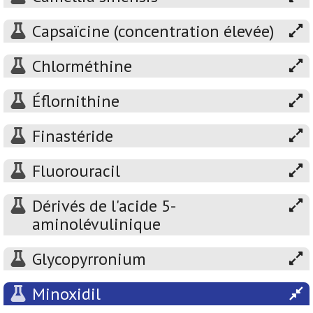
Capsaïcine (concentration élevée)
Chlorméthine
Éflornithine
Finastéride
Fluorouracil
Dérivés de l'acide 5-
aminolévulinique
Glycopyrronium
Minoxidil