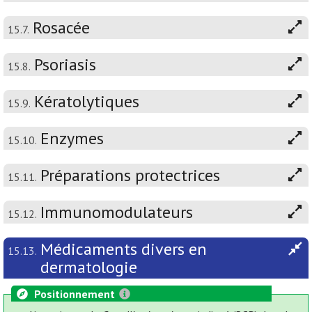
Rosacée
15.7.
Psoriasis
15.8.
Kératolytiques
15.9.
Enzymes
15.10.
Préparations protectrices
15.11.
Immunomodulateurs
15.12.
Médicaments divers en
15.13.
dermatologie
Positionnement