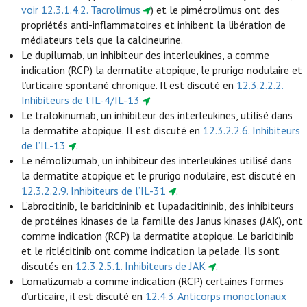
voir 12.3.1.4.2. Tacrolimus
) et le pimécrolimus ont des
propriétés anti-inflammatoires et inhibent la libération de
médiateurs tels que la calcineurine.
Le dupilumab, un inhibiteur des interleukines, a comme
indication (RCP) la dermatite atopique, le prurigo nodulaire et
l’urticaire spontané chronique. Il est discuté en
12.3.2.2.2.
Inhibiteurs de l’IL-4/IL-13
Le tralokinumab, un inhibiteur des interleukines, utilisé dans
la dermatite atopique. Il est discuté en
12.3.2.2.6. Inhibiteurs
de l’IL-13
.
Le némolizumab, un inhibiteur des interleukines utilisé dans
la dermatite atopique et le prurigo nodulaire, est discuté en
12.3.2.2.9. Inhibiteurs de l’IL-31
.
L’abrocitinib, le baricitininib et l’upadacitininib, des inhibiteurs
de protéines kinases de la famille des Janus kinases (JAK), ont
comme indication (RCP) la dermatite atopique. Le baricitinib
et le ritlécitinib ont comme indication la pelade. Ils sont
discutés en
12.3.2.5.1. Inhibiteurs de JAK
.
L’omalizumab a comme indication (RCP) certaines formes
d’urticaire, il est discuté en
12.4.3. Anticorps monoclonaux