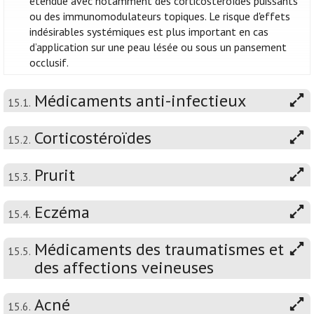
étendue avec notamment des corticostéroïdes puissants
ou des immunomodulateurs topiques. Le risque d'effets
indésirables systémiques est plus important en cas
d’application sur une peau lésée ou sous un pansement
occlusif.
Médicaments anti-infectieux
15.1.
Corticostéroïdes
15.2.
Prurit
15.3.
Eczéma
15.4.
Médicaments des traumatismes et
15.5.
des affections veineuses
Acné
15.6.