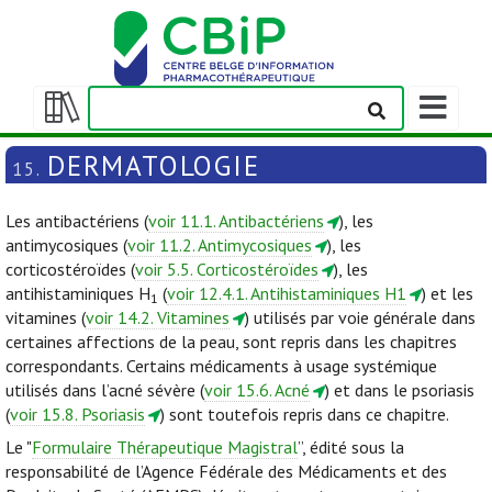
Afficher/m
la
Afficher/masquer
barre
la
DERMATOLOGIE
15.
de
table
navigation
des
Les antibactériens (
voir 11.1. Antibactériens
), les
matières
antimycosiques (
voir 11.2. Antimycosiques
), les
corticostéroïdes (
voir 5.5. Corticostéroïdes
), les
antihistaminiques H
(
voir 12.4.1. Antihistaminiques H1
) et les
1
vitamines (
voir 14.2. Vitamines
) utilisés par voie générale dans
certaines affections de la peau, sont repris dans les chapitres
correspondants. Certains médicaments à usage systémique
utilisés dans l’acné sévère (
voir 15.6. Acné
) et dans le psoriasis
(
voir 15.8. Psoriasis
) sont toutefois repris dans ce chapitre.
Le "
Formulaire Thérapeutique Magistral
”, édité sous la
responsabilité de l’Agence Fédérale des Médicaments et des