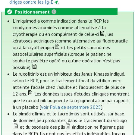
dirigés contre les Ig-E
.
Positionnement
L'imiquimod a comme indication dans le RCP les
condylomes acuminés comme alternative à la
cryothérapie ou en complément de celle-ci
, les
kératoses actiniques (comme alternative au fluorouracile
ou à la cryothérapie)
et les petits carcinomes
basocellulaires superficiels (lorsque le patient ne
souhaite pas être opéré ou qu’une opération n’est pas
possible).
Le ruxolitinib est un inhibiteur des Janus Kinases indiqué,
selon le RCP, pour le traitement local du vitiligo avec
atteinte faciale chez l’adulte et l’adolescent de plus de
12 ans.
Les données issues d’études cliniques montrent
que le ruxolitinib augmente la repigmentation par rapport
à un placebo [
voir Folia de septembre 2025
].
Le pimécrolimus et le tacrolimus sont utilisés, sur base
de données peu probantes, dans le traitement du vitiligo
et du psoriasis des plis
(indication ne figurant pas
dans le RCP). Ils n’ont pas les effets indésirables locaux