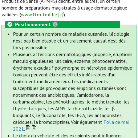
Produits de Santé (AFMPS) décrit, entre autres, un certain
nombre de préparations magistrales à usage dermatologique
validées (
www.ftm-tmf.be
).
Positionnement
Pour un certain nombre de maladies cutanées, l'étiologie
n’est pas bien établie et un traitement causal n'est dès
lors pas possible.
Plusieurs affections dermatologiques (alopécie, éruptions
maculo-papuleuses, urticaire, eczéma, photodermatite,
érythème exsudatif polymorphe et nécrolyse épidermique
toxique) peuvent être des effets indésirables d'un
traitement médicamenteux. Les médicaments
susceptibles de provoquer des éruptions cutanées sont
notamment des antibiotiques, l'amiodarone, la
carbamazépine, les phénothiazines, le méthotrexate, les
thyréostatiques, les AINS, la chlorothiazide, les β-
bloquants, le fluconazole, les IECA, les antagonistes
calciques, la bromocriptine). Voir également
Folia de mai
2021
.
Le choix du véhicule et des excipients peut influencer