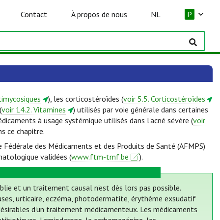
Contact
À propos de nous
NL
P
ntimycosiques
), les corticostéroïdes (
voir 5.5. Corticostéroïdes
(
voir 14.2. Vitamines
) utilisés par voie générale dans certaines
édicaments à usage systémique utilisés dans l’acné sévère (
voir
ns ce chapitre.
ence Fédérale des Médicaments et des Produits de Santé (AFMPS)
matologique validées (
www.ftm-tmf.be
).
blie et un traitement causal n'est dès lors pas possible.
ses, urticaire, eczéma, photodermatite, érythème exsudatif
ndésirables d'un traitement médicamenteux. Les médicaments