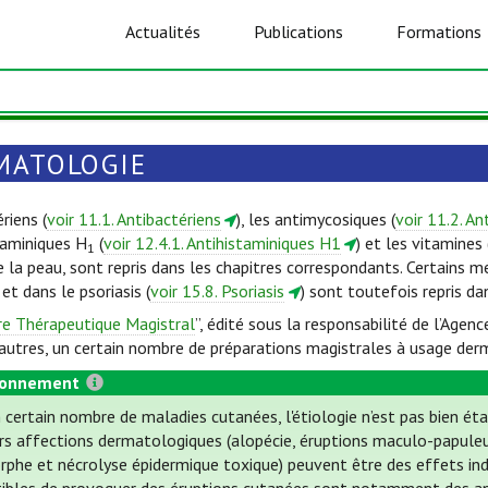
Actualités
Publications
Formations
MATOLOGIE
riens (
voir 11.1. Antibactériens
), les antimycosiques (
voir 11.2. A
staminiques H
(
voir 12.4.1. Antihistaminiques H1
) et les vitamines 
1
 la peau, sont repris dans les chapitres correspondants. Certains m
) et dans le psoriasis (
voir 15.8. Psoriasis
) sont toutefois repris da
re Thérapeutique Magistral
”, édité sous la responsabilité de l’Ag
e autres, un certain nombre de préparations magistrales à usage der
ionnement
 certain nombre de maladies cutanées, l'étiologie n’est pas bien éta
rs affections dermatologiques (alopécie, éruptions maculo-papuleu
phe et nécrolyse épidermique toxique) peuvent être des effets i