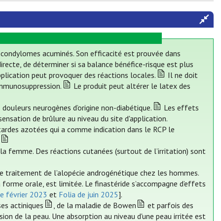
s condylomes acuminés. Son efficacité est prouvée dans
irecte, de déterminer si sa balance bénéfice-risque est plus
pplication peut provoquer des réactions locales.
Il ne doit
'immunosuppression.
Le produit peut altérer le latex des
 douleurs neurogènes d’origine non-diabétique.
Les effets
ensation de brûlure au niveau du site d'application.
ardes azotées qui a comme indication dans le RCP le
 la femme. Des réactions cutanées (surtout de l’irritation) sont
le traitement de l’alopécie androgénétique chez les hommes.
a forme orale, est limitée. Le finastéride s’accompagne d’effets
de février 2023
et
Folia de juin 2025
].
ses actiniques
, de la maladie de Bowen
et parfois des
sion de la peau. Une absorption au niveau d'une peau irritée est