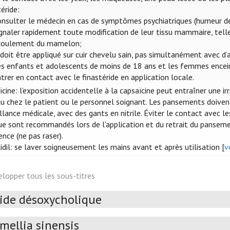
éride:
nsulter le médecin en cas de symptômes psychiatriques (humeur dépr
ignaler rapidement toute modification de leur tissu mammaire, tel
coulement du mamelon;
 doit être appliqué sur cuir chevelu sain, pas simultanément avec d’a
es enfants et adolescents de moins de 18 ans et les femmes encein
trer en contact avec le finastéride en application locale.
cine: l’exposition accidentelle à la capsaïcine peut entraîner une i
au chez le patient ou le personnel soignant. Les pansements doiven
llance médicale, avec des gants en nitrile. Éviter le contact avec l
e sont recommandés lors de l’application et du retrait du panseme
nce (ne pas raser).
dil: se laver soigneusement les mains avant et après utilisation [
v
elopper tous les sous-titres
ide désoxycholique
mellia sinensis