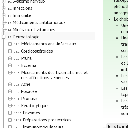
suscept
Système nerveux
10.
phénoth
Infections
11.
antagon
Immunité
12.
Le choi
Médicaments antitumoraux
13.
Une
Minéraux et vitamines
14.
der
Dermatologie
Une
15.
Médicaments anti-infectieux
tra
15.1.
sen
Corticostéroïdes
15.2.
Les
Prurit
15.3.
et 
Eczéma
15.4.
irr
Médicaments des traumatismes et
15.5.
Les
des affections veineuses
vés
Acné
15.6.
Les
Rosacée
15.7.
l'é
Psoriasis
15.8.
Les
Kératolytiques
15.9.
trè
Enzymes
son
15.10.
Préparations protectrices
15.11.
Effets in
Immunomodulateurs
15.12.