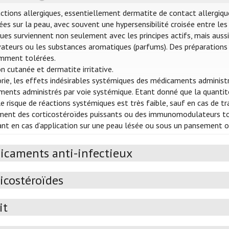
ctions allergiques, essentiellement dermatite de contact allergiq
ées sur la peau, avec souvent une hypersensibilité croisée entre l
ques surviennent non seulement avec les principes actifs, mais auss
ateurs ou les substances aromatiques (parfums). Des préparations
emment tolérées.
ion cutanée et dermatite irritative.
rie, les effets indésirables systémiques des médicaments administ
ents administrés par voie systémique. Etant donné que la quantité
 le risque de réactions systémiques est très faible, sauf en cas de
nt des corticostéroïdes puissants ou des immunomodulateurs topiq
nt en cas d’application sur une peau lésée ou sous un pansement oc
icaments anti-infectieux
icostéroïdes
it