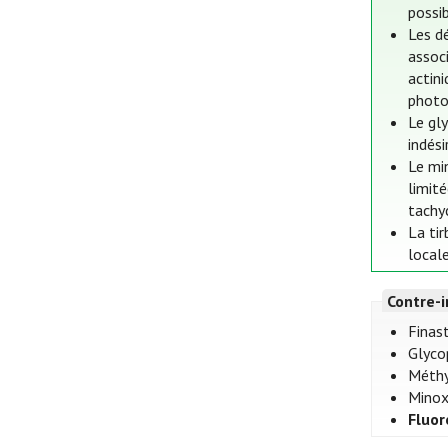
possi
Les d
assoc
actini
photo
Le gl
indési
Le mi
limit
tachy
La ti
locale
Contre-i
Finas
Glyco
Méthyl
Minox
Fluor