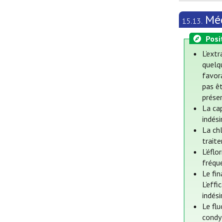
Méd
15.13.
Posi
L’extr
quelqu
favor
pas ê
prése
La ca
indési
La ch
trait
L’éflo
fréqu
Le fi
L’effi
indési
Le fl
condy