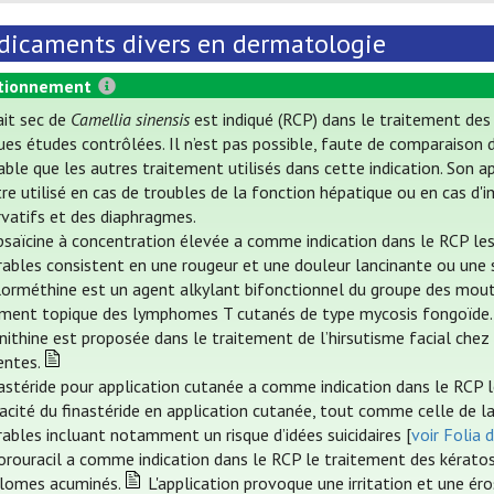
icaments divers en dermatologie
tionnement
ait sec de
Camellia sinensis
est indiqué (RCP) dans le traitement de
es études contrôlées. Il n’est pas possible, faute de comparaison d
able que les autres traitement utilisés dans cette indication. Son a
tre utilisé en cas de troubles de la fonction hépatique ou en cas d
rvatifs et des diaphragmes.
psaïcine à concentration élevée a comme indication dans le RCP les
rables consistent en une rougeur et une douleur lancinante ou une s
lorméthine est un agent alkylant bifonctionnel du groupe des mout
ement topique des lymphomes T cutanés de type mycosis fongoïde.
rnithine est proposée dans le traitement de l’hirsutisme facial chez
entes.
nastéride pour application cutanée a comme indication dans le RCP 
cacité du finastéride en application cutanée, tout comme celle de l
rables incluant notamment un risque d’idées suicidaires [
voir Folia 
uorouracil a comme indication dans le RCP le traitement des kérato
lomes acuminés.
L'application provoque une irritation et une éro