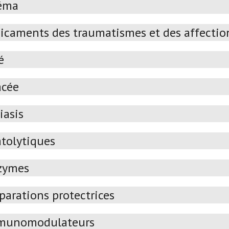
éma
icaments des traumatismes et des affectio
é
acée
iasis
atolytiques
zymes
parations protectrices
munomodulateurs