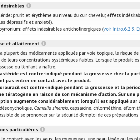
ndésirables
éride: prurit et érythème au niveau du cuir chevelu; effets indésira
es dépressifs et anxiété).
yrronium: effets indésirables anticholinergiques (
voir Intro.6.2.3. 
se et allaitement
la plupart des médicaments appliqués par voie topique, le risque de
n de leurs concentrations systémiques faibles. Lorsque le produit e
ssesse ou l'enfant à naître.
nastéride est contre-indiqué pendant la grossesse chez la par
nt pas entrer en contact avec le produit.
uorouracil est contre-indiqué pendant la grossesse et la pério
 tératogène en raison de son mécanisme d'action. Sur une p
ption augmente considérablement lorsqu'il est appliqué sur 
 désoxycholique,
Camellia sinensis
, capsaïcine, chlorméthine, éflornit
ossible de se prononcer sur la sécurité d’emploi de ces préparations
ons particulières
r le contact avec les yeux, les muqueuses, une peau lésée ou les pl