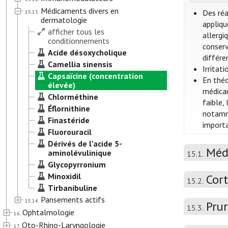
Médicaments divers en
Des réa
15.13.
dermatologie
appliqu
afficher tous les
allergi
conditionnements
conserv
Acide désoxycholique
différ
Camellia sinensis
Irritat
Capsaïcine (concentration
En théo
élevée)
médicam
Chlorméthine
faible,
Éflornithine
notamme
Finastéride
importa
Fluorouracil
Dérivés de l'acide 5-
Méd
aminolévulinique
15.1.
Glycopyrronium
Minoxidil
Cort
15.2.
Tirbanibuline
Pansements actifs
15.14.
Prur
15.3.
Ophtalmologie
16.
Oto-Rhino-Laryngologie
17.