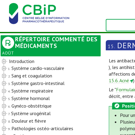
RÉPERTOIRE COMMENTÉ DES
DER
MÉDICAMENTS
15.
AOÛT
Les antibacté
Introduction
), les antihi
Système cardio-vasculaire
1.
affections de
Sang et coagulation
2.
15.6. Acné
Système gastro-intestinal
3.
Le "
Formulai
Système respiratoire
4.
décrit, entr
Système hormonal
5.
Gynéco-obstétrique
Posit
6.
Système urogénital
7.
Pour un
Douleur et fièvre
Plusieu
8.
Pathologies ostéo-articulaires
polymor
9.