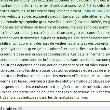
ibles de provoquer des éruptions cutanées sont notamment des ant
iazines, le méthotrexate, les thyréostatiques, les AINS, la chloroth
istes calciques, la bromocriptine). Voir également
Folia de mai 20
x du véhicule et des excipients peut influencer considérablement le
 pommade hydrophobe (p.ex. vaseline blanche) est considérée, en ga
matoses lichénifiées ou hyperkératosiques, mais ce sont des pomm
 crème hydrophile (p.ex. crème au cétomacrogol) est considérée, en
itement des dermatoses aiguës et subaiguës. Ces crèmes nécessitent
sibilisants. Il convient dès lors de vérifier les allergies des patients
 gels hydrophiles (p.ex. gel au carbomère) sont utiles pour le trai
lorsqu'une base non grasse est souhaitable. Ces gels renferment so
itation ou une sensation de brûlure quand ils sont appliqués sur une
 solutions aqueuses ont une action desséchante et rafraîchissante.
iculeuses, dans les dermatoses des zones pileuses et en cas de mac
 solutions hydroalcooliques ont les mêmes effets que les solution
piderme est lésée, l'administration de solutions hydroalcooliques p
 suspensions et les émulsions ont en général les mêmes indications
s mince. Les particules de poudres dans les suspensions peuvent fo
t dès lors pas indiquées dans les dermatoses humides.
désirables