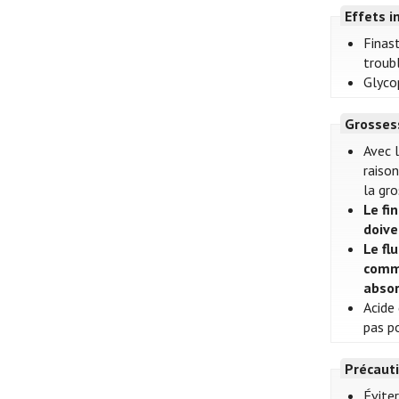
Effets i
Finast
troubl
Glycop
Grosses
Avec 
raiso
la gro
Le fi
doive
Le fl
comme
absor
Acide
pas p
Précauti
Évite