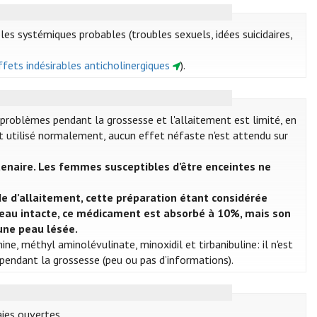
bles systémiques probables (troubles sexuels, idées suicidaires,
Effets indésirables anticholinergiques
).
 problèmes pendant la grossesse et l'allaitement est limité, en
st utilisé normalement, aucun effet néfaste n'est attendu sur
tenaire. Les femmes susceptibles d’être enceintes ne
de d’allaitement, cette préparation étant considérée
eau intacte, ce médicament est absorbé à 10%, mais son
une peau lésée.
hine, méthyl aminolévulinate, minoxidil et tirbanibuline: il n'est
 pendant la grossesse (peu ou pas d’informations).
aies ouvertes.