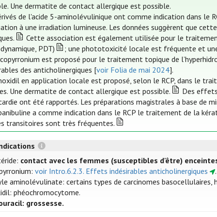
ble. Une dermatite de contact allergique est possible.
érivés de l'acide 5-aminolévulinique ont comme indication dans le R
iation à une irradiation lumineuse. Les données suggèrent que cette
ques.
Cette association est également utilisée pour le traitemen
dynamique, PDT)
; une phototoxicité locale est fréquente et un
ycopyrronium est proposé pour le traitement topique de l’hyperhidros
rables des anticholinergiques [
voir Folia de mai 2024
].
noxidil en application locale est proposé, selon le RCP, dans le tra
ées. Une dermatite de contact allergique est possible.
Des effets 
cardie ont été rapportés. Les préparations magistrales à base de mi
rbanibuline a comme indication dans le RCP le traitement de la kérat
s transitoires sont très fréquentes.
ndications
téride:
contact avec les femmes (susceptibles d'être) enceinte
pyrronium:
voir Intro.6.2.3. Effets indésirables anticholinergiques
.
e aminolévulinate: certains types de carcinomes basocellulaires, hy
idil: phéochromocytome.
ouracil: grossesse.