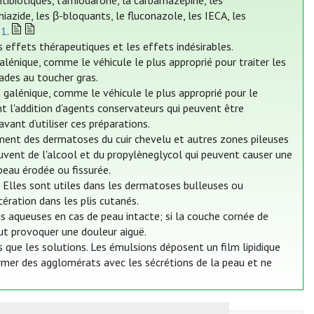
ibiotiques, l'amiodarone, la carbamazépine, les
iazide, les β-bloquants, le fluconazole, les IECA, les
21
.
s effets thérapeutiques et les effets indésirables.
lénique, comme le véhicule le plus approprié pour traiter les
ades au toucher gras.
 galénique, comme le véhicule le plus approprié pour le
 l'addition d'agents conservateurs qui peuvent être
 avant d’utiliser ces préparations.
tement des dermatoses du cuir chevelu et autres zones pileuses
uvent de l'alcool et du propylèneglycol qui peuvent causer une
 peau érodée ou fissurée.
 Elles sont utiles dans les dermatoses bulleuses ou
ération dans les plis cutanés.
s aqueuses en cas de peau intacte; si la couche cornée de
eut provoquer une douleur aiguë.
 que les solutions. Les émulsions déposent un film lipidique
rmer des agglomérats avec les sécrétions de la peau et ne