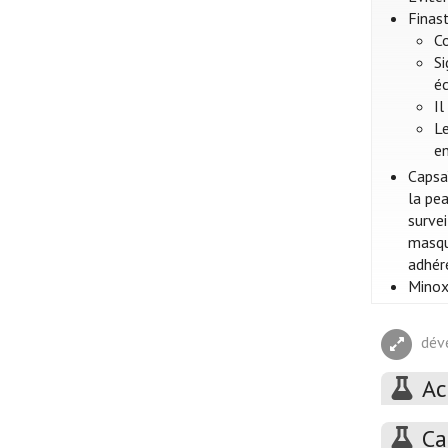
Finast
Co
S
é
Il
L
en
Capsaï
la pe
survei
masqu
adhére
Minoxi
dév
Ac
Ca