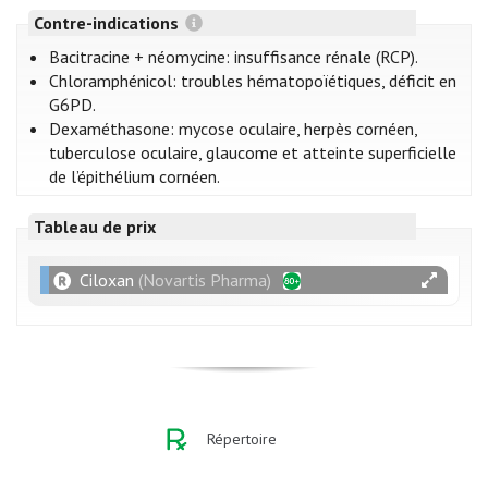
Contre-indications
Bacitracine + néomycine: insuffisance rénale (RCP).
Chloramphénicol: troubles hématopoïétiques, déficit en
G6PD.
Dexaméthasone: mycose oculaire, herpès cornéen,
tuberculose oculaire, glaucome et atteinte superficielle
de l’épithélium cornéen.
Tableau de prix
Ciloxan
(Novartis Pharma)
Répertoire