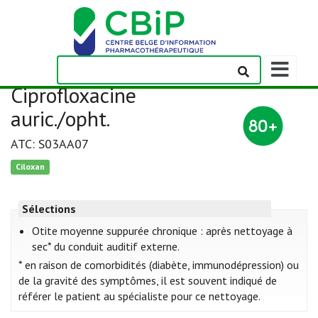
Afficher/m
la
Ciprofloxacine
barre
de
auric./opht.
navigation
ATC: S03AA07
Ciloxan
Sélections
Otite moyenne suppurée chronique : après nettoyage à
sec* du conduit auditif externe.
* en raison de comorbidités (diabète, immunodépression) ou
de la gravité des symptômes, il est souvent indiqué de
référer le patient au spécialiste pour ce nettoyage.