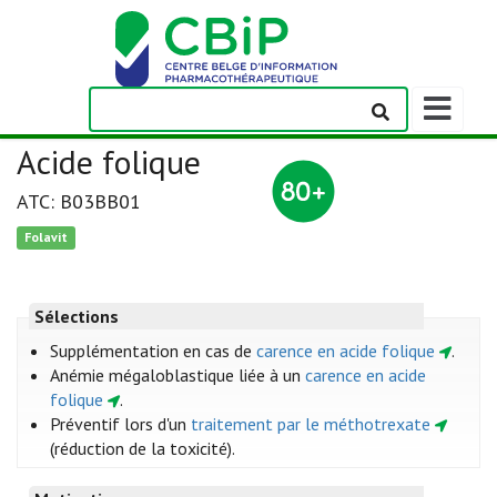
Afficher/m
la
barre
Acide folique
de
navigation
ATC: B03BB01
Folavit
Sélections
Supplémentation en cas de
carence en acide folique
.
Anémie mégaloblastique liée à un
carence en acide
folique
.
Préventif lors d'un
traitement par le méthotrexate
(réduction de la toxicité).