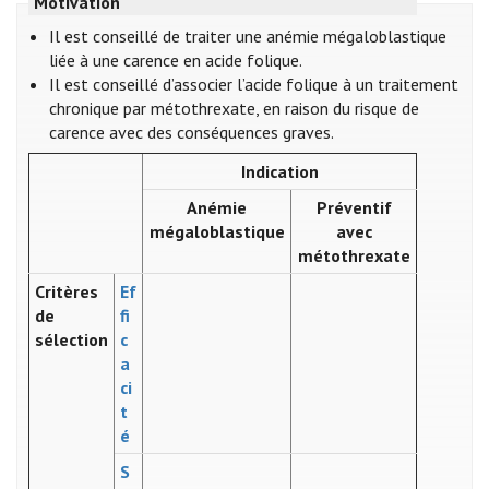
Motivation
Il est conseillé de traiter une anémie mégaloblastique
liée à une carence en acide folique.
Il est conseillé d’associer l’acide folique à un traitement
chronique par métothrexate, en raison du risque de
carence avec des conséquences graves.
Indication
Anémie
Préventif
mégaloblastique
avec
métothrexate
Critères
Ef
de
fi
sélection
c
a
ci
t
é
S