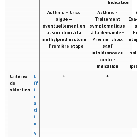
Indication
Asthme – Crise
Asthme -
aigue –
Traitement
Exa
éventuellement en
symptomatique
a
association à la
à la demande -
P
methylprednisolone
Premier choix
éta
– Première étape
sauf
intolérance ou
sa
contre-
indication
ipr
Critères
E
+
+
de
ff
sélection
i
c
a
ci
t
é
S