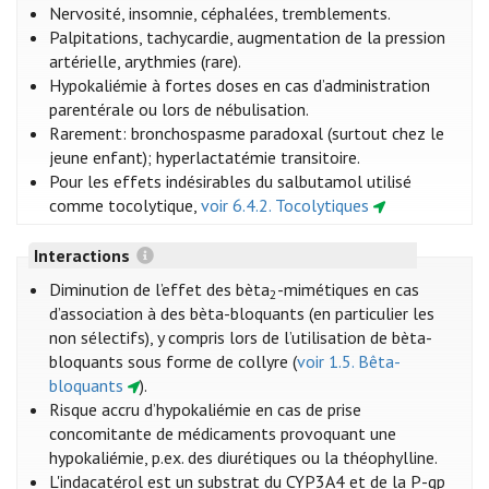
Nervosité, insomnie, céphalées, tremblements.
Palpitations, tachycardie, augmentation de la pression
artérielle, arythmies (rare).
Hypokaliémie à fortes doses en cas d’administration
parentérale ou lors de nébulisation.
Rarement: bronchospasme paradoxal (surtout chez le
jeune enfant); hyperlactatémie transitoire.
Pour les effets indésirables du salbutamol utilisé
comme tocolytique,
voir 6.4.2. Tocolytiques
Interactions
Diminution de l’effet des bèta
-mimétiques en cas
2
d’association à des bèta-bloquants (en particulier les
non sélectifs), y compris lors de l’utilisation de bèta-
bloquants sous forme de collyre (
voir 1.5. Bêta-
bloquants
).
Risque accru d’hypokaliémie en cas de prise
concomitante de médicaments provoquant une
hypokaliémie, p.ex. des diurétiques ou la théophylline.
L'indacatérol est un substrat du CYP3A4 et de la P-gp