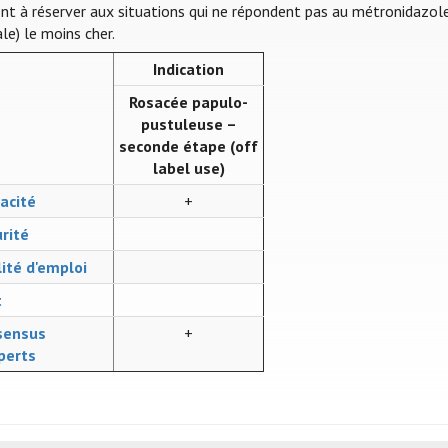
sont à réserver aux situations qui ne répondent pas au métronidazole
le) le moins cher.
Indication
Rosacée papulo-
pustuleuse –
seconde étape (off
label use)
cacité
+
rité
lité d'emploi
t
sensus
+
perts