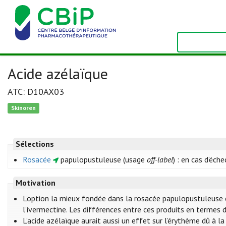
Acide azélaïque
ATC: D10AX03
Skinoren
Sélections
Rosacée
papulopustuleuse (usage
off-label
) : en cas d’éch
Motivation
L’option la mieux fondée dans la rosacée papulopustuleuse es
l’ivermectine. Les différences entre ces produits en termes d’
L’acide azélaïque aurait aussi un effet sur l’érythème dû à la