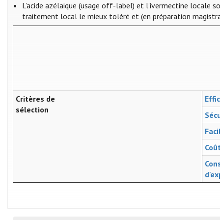
L’acide azélaique (usage off-label) et l’ivermectine locale 
traitement local le mieux toléré et (en préparation magistra
Critères de
Effi
sélection
Sécu
Faci
Coû
Con
d'ex