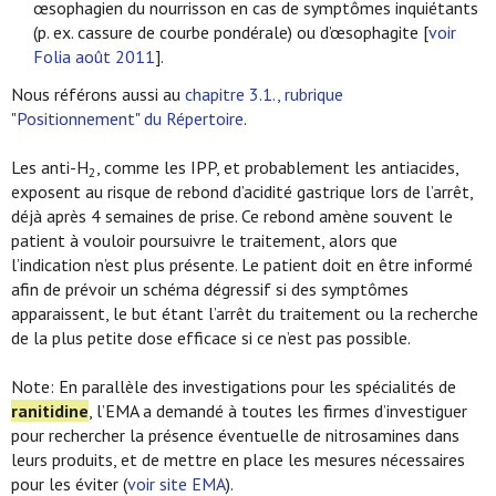
œsophagien du nourrisson en cas de symptômes inquiétants
(p. ex. cassure de courbe pondérale) ou d’œsophagite [
voir
Folia août 2011
].
Nous référons aussi au
chapitre 3.1., rubrique
"Positionnement" du Répertoire
.
Les anti-H
, comme les IPP, et probablement les antiacides,
2
exposent au risque de rebond d’acidité gastrique lors de l’arrêt,
déjà après 4 semaines de prise. Ce rebond amène souvent le
patient à vouloir poursuivre le traitement, alors que
l’indication n’est plus présente. Le patient doit en être informé
afin de prévoir un schéma dégressif si des symptômes
apparaissent, le but étant l’arrêt du traitement ou la recherche
de la plus petite dose efficace si ce n’est pas possible.
Note: En parallèle des investigations pour les spécialités de
ranitidine
, l’EMA a demandé à toutes les firmes d’investiguer
pour rechercher la présence éventuelle de nitrosamines dans
leurs produits, et de mettre en place les mesures nécessaires
pour les éviter (
voir site EMA
).