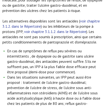
médicale, pour soulager les symptômes de reflux, de dyspepsie
ou de gastrite, traiter l’ulcère gastro-duodénal, et en
prévention des ulcères chez les patients à risque.
Les alternatives disponibles sont les antiacides (
voir chapitre
3.1.2. dans le Répertoire
) ou les inhibiteurs de la pompe à
protons (IPP,
voir chapitre 3.1.1.2. dans le Répertoire
). Les
antiacides ne sont pas soumis à prescription, ainsi que certains
petits conditionnements de pantoprazole et d’oméprazole.
En cas de symptômes de reflux peu sévères ou
intermittents , de dyspepsie ou de gastrite sans ulcère
gastro-duodénal, des antiacides peuvent suffire. S’ils ne
suffisent pas, un IPP à la plus faible dose efficace peut
être proposé (demi-dose pour commencer).
Dans les situations suivantes, un IPP peut aussi être
proposé : traitement de l’ulcère gastro-duodénal;
prévention de l’ulcère de stress, de l’ulcère sous anti-
inflammatoires non stéroïdiens (AINS) et de l’ulcère sous
acide acétylsalicylique (AAS) à haute dose ou à faible dose
chez les patients de plus de 80 ans; reflux gastro-