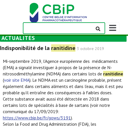
Afficher/m
la
ACTUALITÉS
barre
de
Indisponibilité de la
ranitidine
3 octobre 2019
navigation
Mi-septembre 2019, l’Agence européenne des médicaments
(EMA) a signalé investiguer à propos de la présence de N-
nitrosodiméthylamine (NDMA) dans certains lots de
ranitidine
(
voir site EMA
). Le NDMA est un carcinogène probable, présent
également dans certains aliments et dans l’eau, mais il est peu
probable qu’il entraîne des conséquences à faibles doses.
Cette substance avait aussi été détectée en 2018 dans
certains lots de spécialités à base de sartans (voir notre
communiqué du 17/09/2019:
https://www.cbip.be/fr/gows/3191
).
Selon la Food and Drug Administration (FDA), les