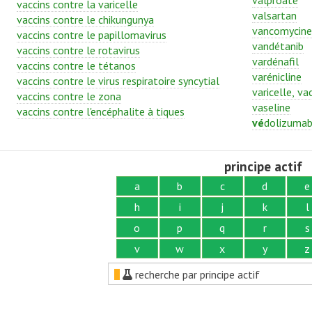
valproate
vaccins contre la varicelle
valsartan
vaccins contre le chikungunya
vancomycine
vaccins contre le papillomavirus
vandétanib
vaccins contre le rotavirus
vardénafil
vaccins contre le tétanos
varénicline
vaccins contre le virus respiratoire syncytial
varicelle, va
vaccins contre le zona
vaseline
vaccins contre l'encéphalite à tiques
vé
dolizuma
principe actif
a
b
c
d
e
h
i
j
k
l
o
p
q
r
s
v
w
x
y
z
recherche par principe actif