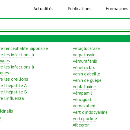
Actualités
Publications
Formations
e l'encéphalite japonaise
vélaglucérase
e les infections à
velpatasvir
oques
vémurafénib
e les infections à
vénétoclax
ques
venin d’abeille
e les oreillons
venin de guêpe
e l'hépatite A
venlafaxine
e l'hépatite B
vérapamil
e l'influenza
vériciguat
vernakalant
icinalis
vert d’indocyanine
r
vertéporfine
vi
bégron