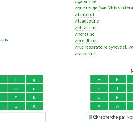
vigabatrine
vigne rouge (syn. Vitis vinifera
vilantérol
vildagliptine
vinblastine
vincristine
ccins
vinorelbine
virus respiratoire syncytial, v
b
vismodégib
N
f
g
A
B
m
n
H
I
t
u
O
P
1
α
V
W
recherche par No