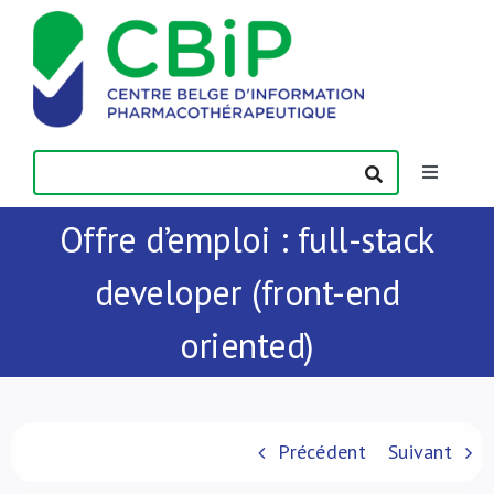
Passer
au
contenu
Toggle
Navigatio
Offre d’emploi : full-stack
Actualités
developer (front-end
Publications
oriented)
Formations
Contact
Précédent
Suivant