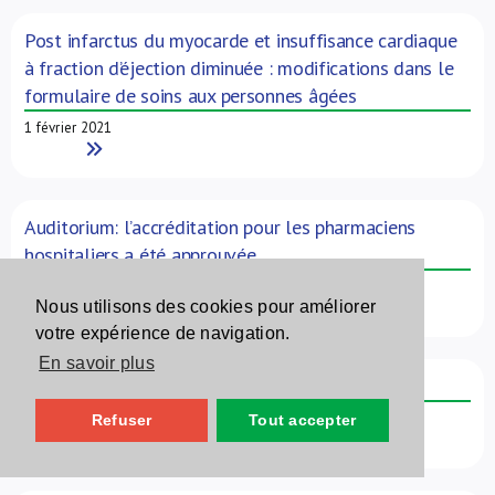
Post infarctus du myocarde et insuffisance cardiaque
à fraction d’éjection diminuée : modifications dans le
formulaire de soins aux personnes âgées
1 février 2021
Read More
Auditorium: l’accréditation pour les pharmaciens
hospitaliers a été approuvée
1 février 2021
Nous utilisons des cookies pour améliorer
Read More
votre expérience de navigation.
En savoir plus
Un nouveau Quiz Médication – Nouvel An 2021
1 février 2021
Refuser
Tout accepter
Read More