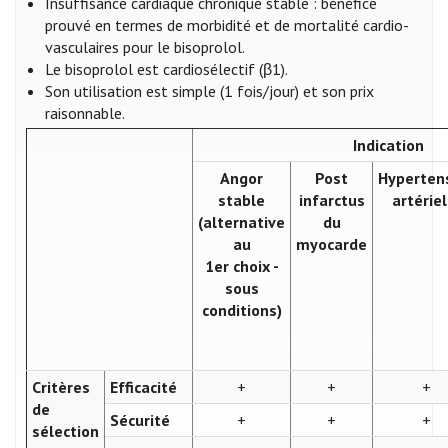
Insuffisance cardiaque chronique stable : bénéfice
prouvé en termes de morbidité et de mortalité cardio-
vasculaires pour le bisoprolol.
Le bisoprolol est cardiosélectif (β1).
Son utilisation est simple (1 fois/jour) et son prix
raisonnable.
Indication
Angor
Post
Hyperten
stable
infarctus
artériel
(alternative
du
au
myocarde
1er choix -
sous
conditions)
Critères
Efficacité
+
+
+
de
Sécurité
+
+
+
sélection