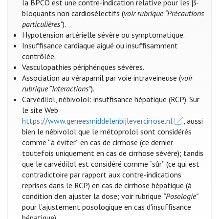
la BPCO est une contre-indication relative pour les β-
bloquants non cardiosélectifs (
voir rubrique “Précautions
particulières”
).
Hypotension artérielle sévère ou symptomatique.
Insuffisance cardiaque aiguë ou insuffisamment
contrôlée.
Vasculopathies périphériques sévères.
Association au vérapamil par voie intraveineuse (
voir
rubrique “Interactions”
).
Carvédilol, nébivolol: insuffisance hépatique (RCP). Sur
le site Web
https://www.geneesmiddelenbijlevercirrose.nl
, aussi
bien le nébivolol que le métoprolol sont considérés
comme “à éviter” en cas de cirrhose (ce dernier
toutefois uniquement en cas de cirrhose sévère); tandis
que le carvédilol est considéré comme “sûr” (ce qui est
contradictoire par rapport aux contre-indications
reprises dans le RCP) en cas de cirrhose hépatique (à
condition d'en ajuster la dose; voir rubrique
“Posologie”
pour l’ajustement posologique en cas d'insuffisance
hépatique).