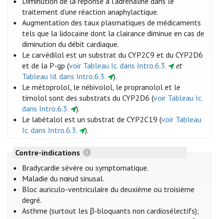
Diminution de la réponse à l’adrénaline dans le
traitement d’une réaction anaphylactique.
Augmentation des taux plasmatiques de médicaments
tels que la lidocaïne dont la clairance diminue en cas de
diminution du débit cardiaque.
Le carvédilol est un substrat du CYP2C9 et du CYP2D6
et de la P-gp (
voir Tableau Ic. dans Intro.6.3.
et
Tableau Id. dans Intro.6.3.
).
Le métoprolol, le nébivolol, le propranolol et le
timolol sont des substrats du CYP2D6 (
voir Tableau Ic.
dans Intro.6.3.
).
Le labétalol est un substrat de CYP2C19 (
voir Tableau
Ic. dans Intro.6.3.
).
Contre-indications
Bradycardie sévère ou symptomatique.
Maladie du nœud sinusal.
Bloc auriculo-ventriculaire du deuxième ou troisième
degré.
Asthme (surtout les β-bloquants non cardiosélectifs);